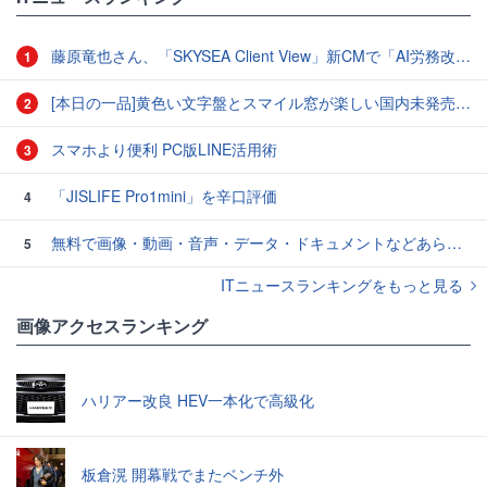
藤原竜也さん、「SKYSEA Client View」新CMで「AI労務改善」をアピール 働き方をAIが分析したら「すぐに休んで」と言われる？
1
[本日の一品]黄色い文字盤とスマイル窓が楽しい国内未発売のCASIO「AMW-880D」
2
スマホより便利 PC版LINE活用術
3
「JISLIFE Pro1mini」を辛口評価
4
無料で画像・動画・音声・データ・ドキュメントなどあらゆるファイルを自分のローカルPC内で変換できるオープンソースのセルフホスト型ファイルコンバーター「Transmute」、ファイルサイズ制限や透かしの追加など一切なしでユーザー作成も可能
5
ITニュースランキングをもっと見る
画像アクセスランキング
ハリアー改良 HEV一本化で高級化
板倉滉 開幕戦でまたベンチ外