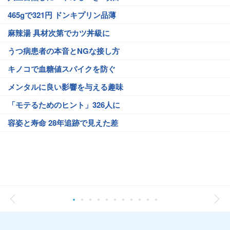
465gで321円 ドンキプリン品薄
麻辣湯 具材次第でカツ丼級に
うつ病患者の本音とNGな接し方
キノコで血糖値スパイクを防ぐ
メンタルに良い影響を与える趣味
「モテるためのヒント」326人に
容姿と寿命 28年追跡で見えた差