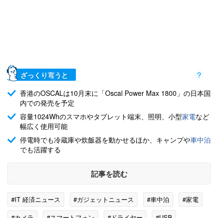
ざっくり言うと
香港のOSCALは10月末に「Oscal Power Max 1800」の日本国
内での発売を予定
容量1024Whのスマホやタブレット端末、照明、小型
家電
など
幅広く使用可能
停電時でも冷蔵庫や炊飯器を動かせるほか、キャンプや
車中泊
でも活躍する
記事を読む
#IT 経済ニュース
#ガジェットニュース
#車中泊
#家電
#カメラ
#スマートフォン
#ドライヤー
#USB