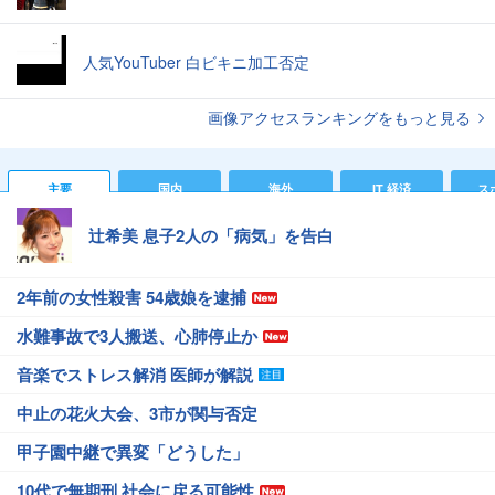
人気YouTuber 白ビキニ加工否定
画像アクセスランキングをもっと見る
主要
国内
海外
IT 経済
ス
辻希美 息子2人の「病気」を告白
2年前の女性殺害 54歳娘を逮捕
水難事故で3人搬送、心肺停止か
音楽でストレス解消 医師が解説
中止の花火大会、3市が関与否定
甲子園中継で異変「どうした」
10代で無期刑 社会に戻る可能性