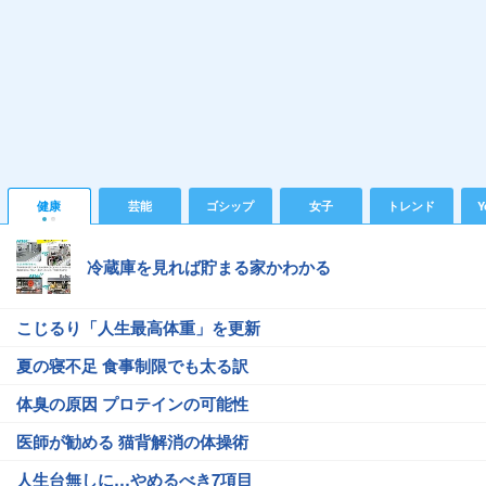
健康
芸能
ゴシップ
女子
トレンド
Y
冷蔵庫を見れば貯まる家かわかる
こじるり「人生最高体重」を更新
夏の寝不足 食事制限でも太る訳
体臭の原因 プロテインの可能性
医師が勧める 猫背解消の体操術
人生台無しに…やめるべき7項目