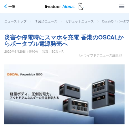
一覧
>
>
>
Oscalの「ポー
ニューストップ
IT 経済ニュース
ガジェットニュース
災害や停電時にスマホを充電 香港のOSCALか
らポータブル電源発売へ
2025年9月20日 14時0分
写真：BCN＋R
by ライブドアニュース編集部