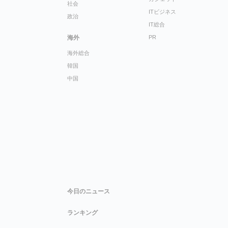
社会
ITビジネス
政治
IT総合
海外
PR
海外総合
韓国
中国
今日のニュース
ランキング