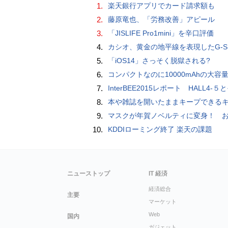
1.
楽天銀行アプリでカード請求額も
2.
藤原竜也、「労務改善」アピール
3.
「JISLIFE Pro1mini」を辛口評価
4.
カシオ、黄金の地平線を表現したG-SHOCK「MASTER IN HORIZON GOLD」
5.
「iOS14」さっそく脱獄される?
6.
コンパクトなのに10000mAhの大容量で最大3台のデバイスを同時充電できる半固体モバイルバッテリー「SMARTCOBY Pro SLIM SS
7.
InterBEE2015レポート HALL4-５とそ
8.
本や雑誌を開いたままキープできるキングジムのブッククリップ「ツイップ」レビュー、 伸縮してA6～B5
9.
マスクが年賀ノベルティに変身！ お正月特別パッケージの注文受
10.
KDDIローミング終了 楽天の課題
ニューストップ
IT 経済
経済総合
主要
マーケット
Web
国内
ガジェット