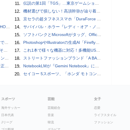
11.
伝説の第1回「TGS」…東京ゲームショウ&#039;96と、当時のベストゲーム10本：レトロゲーム浪漫街道
12.
機材選びで損しない！高須幹弥が辿り着いた「大当り」の神マイクとは
13.
京セラの超タフネススマホ「DuraForce PRO 2」はアクションカムとしても優秀
3モデル
14.
サバイバル・ホラー『レディ・オア・ノット 2』の新本編映像、【バスタイム編】が公開
15.
ソフトバンクとMicrosoftがタッグ、Officeツール「Teams」に03電話を統合
」レビュー
16.
PhotoshopやIllustratorの生成AI「Firefly」がクレジット制を導入し有料プランでも画像生成枚数が制限されるように
の他
17.
これ1本で様々な機器に対応！多機能USB充電ケーブル「10in1オクトパスケーブル」【カリスマ店長の一押し】
判に対応
18.
ストリートファッションブランド「A BATHING APE」とコラボしたノートPC「ASUS Vivobook S 15 OLED BAPE Edition K5504VA」を紹介【レビュー】
付開始
19.
NotebookLMが『Gemini Notebook』に大リニューアル！自らコードを書いてデータ分析もできる、Gemini連携＆全機能を完全解説！
20.
セイコー 5スポーツ、「ホンダ モトコンポ」とのコラボレーション限定モデル / スタミナ満点の「鉄板ワイルドからテキ定食」【まとめ記事】
スポーツ
芸能
女子
海外サッカー
芸能総合
恋愛
日本代表
音楽
ライフスタイル
Jリーグ
韓流
ファッション
プロ野球
グラビア