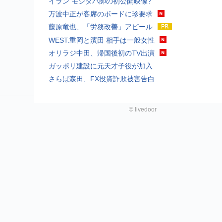
イラン モジタバ師の初公開映像?
万波中正が客席のボードに珍要求
藤原竜也、「労務改善」アピール
WEST.重岡と濱田 相手は一般女性
オリラジ中田、帰国後初のTV出演
ガッポリ建設に元天才子役が加入
さらば森田、FX投資詐欺被害告白
©
livedoor