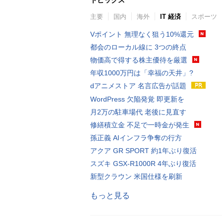
主要
国内
海外
IT 経済
スポーツ
Vポイント 無理なく狙う10%還元
都会のローカル線に 3つの終点
物価高で得する株主優待を厳選
年収1000万円は「幸福の天井」?
dアニメストア 名言広告が話題
WordPress 欠陥発覚 即更新を
月2万の駐車場代 老後に見直す
修繕積立金 不足で一時金が発生
孫正義 AIインフラ争奪の行方
アクア GR SPORT 約1年ぶり復活
スズキ GSX-R1000R 4年ぶり復活
新型クラウン 米国仕様を刷新
もっと見る