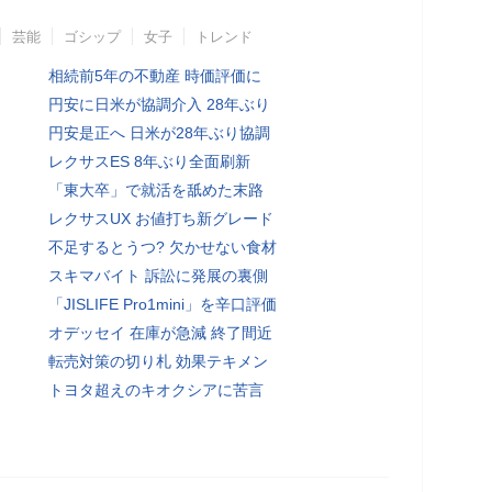
芸能
ゴシップ
女子
トレンド
相続前5年の不動産 時価評価に
円安に日米が協調介入 28年ぶり
円安是正へ 日米が28年ぶり協調
レクサスES 8年ぶり全面刷新
「東大卒」で就活を舐めた末路
レクサスUX お値打ち新グレード
不足するとうつ? 欠かせない食材
スキマバイト 訴訟に発展の裏側
「JISLIFE Pro1mini」を辛口評価
オデッセイ 在庫が急減 終了間近
転売対策の切り札 効果テキメン
トヨタ超えのキオクシアに苦言