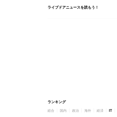
ライブドアニュースを読もう！
ランキング
総合
国内
政治
海外
経済
IT