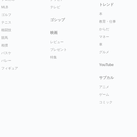
トレンド
MLB
テレビ
本
ゴルフ
ゴシップ
教育・仕事
テニス
からだ
格闘技
映画
マネー
競馬
レビュー
車
相撲
プレゼント
グルメ
バスケ
特集
バレー
YouTube
フィギュア
サブカル
アニメ
ゲーム
コミック