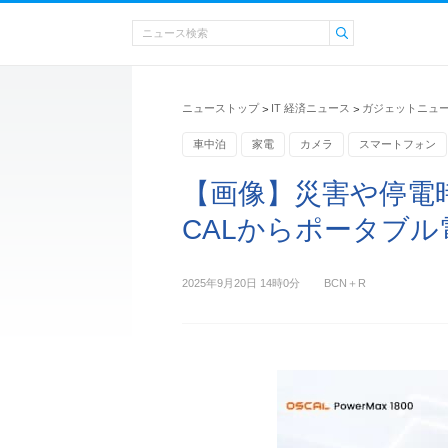
ニューストップ
IT 経済ニュース
ガジェットニュ
>
>
車中泊
家電
カメラ
スマートフォン
炊飯器
【画像】災害や停電
CALからポータブル
2025年9月20日 14時0分
BCN＋R