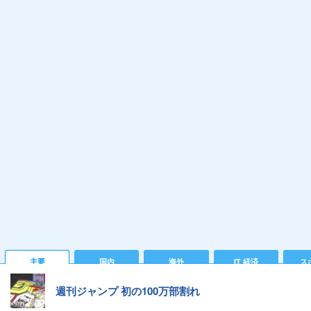
主要
国内
海外
IT 経済
ス
週刊ジャンプ 初の100万部割れ