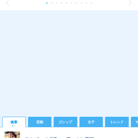
健康
芸能
ゴシップ
女子
トレンド
Y