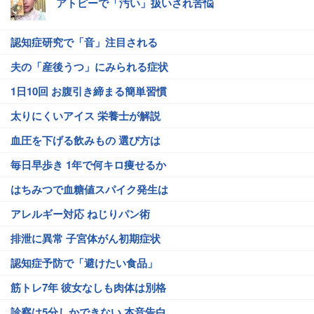
アトピーで「汚い」扱いされ苦悩
認知症研究で「音」注目される
夫の「産後うつ」にみられる症状
1日10回 お腹引き締まる簡単習慣
太りにくいアイス 栄養士が解説
血圧を下げる飲みもの 選び方は
毎日早歩き 1年で何キロ痩せるか
はちみつで血糖値スパイク発生は
アレルギー対応 ねじりパン術
排泄に異常 子宮体がん初期症状
認知症予防で「避けたい食品」
筋トレ7年 彼女なしも肉体は別格
診察は5分しかできない 本音告白