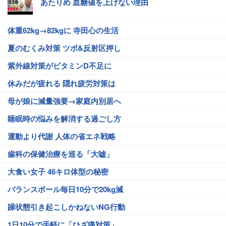
あたりめ 血糖値を上げない理由
体重62kg→82kgに 寺田心の生活
夏のむくみ対策 ツボ&反射区押し
紫外線対策がビタミンD不足に
休みだが疲れる 隠れ疲労対策は
母が娘に減量強要→家庭内別居へ
睡眠時の悩みを解消する過ごし方
運動より代謝 人体の省エネ戦略
歯科の保健治療を巡る「大嘘」
大食い女子 46キロ体型の秘密
バランスボール毎日10分で20kg減
躁状態引き起こしかねないNG行動
1日10分で手軽に「ひざ痛対策」