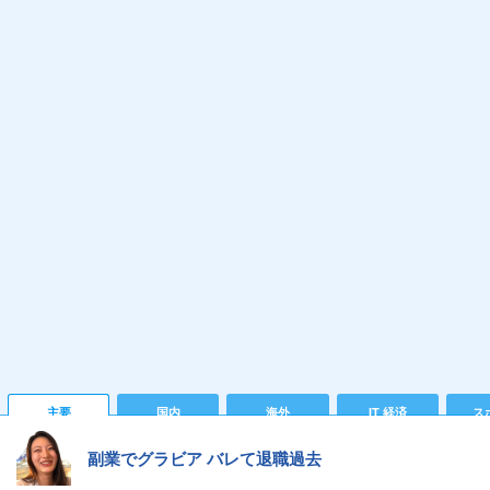
主要
国内
海外
IT 経済
ス
副業でグラビア バレて退職過去