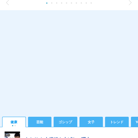
健康
芸能
ゴシップ
女子
トレンド
Y