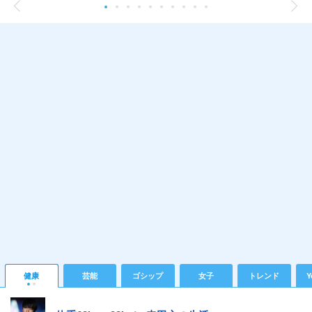
健康
芸能
ゴシップ
女子
トレンド
Y