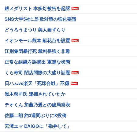
銀メダリスト 本多灯被告を起訴
SNS大手5社に詐欺対策の強化要請
どうろうまつり 美人画ずらり
イオンモール熊本 献花台を設置
江別集団暴行死 裁判長強く非難
正常な組織を誤摘出 重篤な状態
くら寿司 閉店間際の大盛り話題
日ハムvs楽天「死球合戦」不穏
黒木啓司氏 逮捕されていたか
テオくん 加藤乃愛との破局発表
佐藤二朗 約3週間ぶりにX投稿
宮澤エマ DAIGOに「勘弁して」