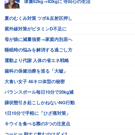
体重62kg→82kgに 寺田心の生活
夏のむくみ対策 ツボ&反射区押し
紫外線対策がビタミンD不足に
母が娘に減量強要→家庭内別居へ
睡眠時の悩みを解消する過ごし方
運動より代謝 人体の省エネ戦略
歯科の保健治療を巡る「大嘘」
大食い女子 46キロ体型の秘密
バランスボール毎日10分で20kg減
躁状態引き起こしかねないNG行動
1日10分で手軽に「ひざ痛対策」
キウイを食べる際の3つの注意点
コーヒー 朝すぐ飲むのはダメ?