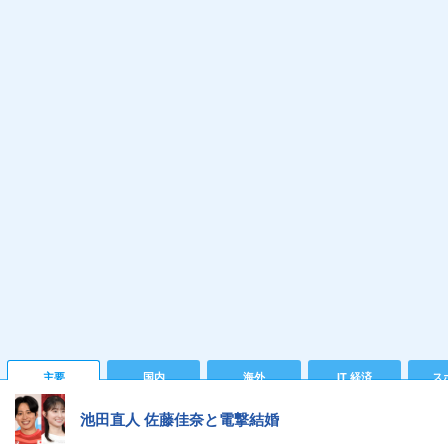
主要
国内
海外
IT 経済
ス
池田直人 佐藤佳奈と電撃結婚