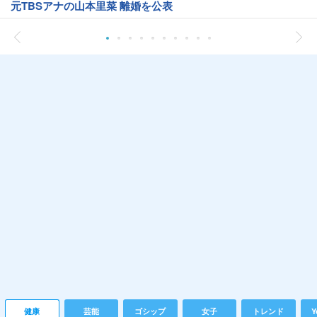
元TBSアナの山本里菜 離婚を公表
健康
芸能
ゴシップ
女子
トレンド
Y