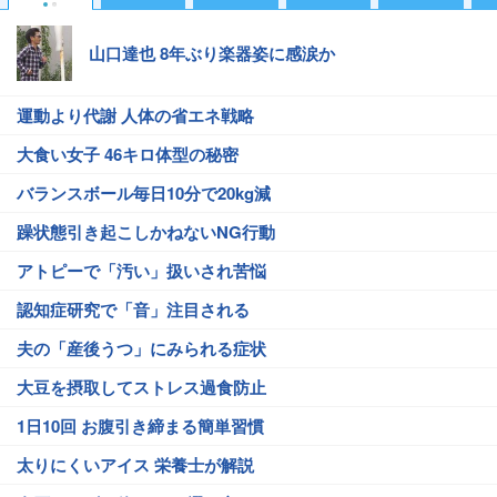
山口達也 8年ぶり楽器姿に感涙か
運動より代謝 人体の省エネ戦略
大食い女子 46キロ体型の秘密
バランスボール毎日10分で20kg減
躁状態引き起こしかねないNG行動
アトピーで「汚い」扱いされ苦悩
認知症研究で「音」注目される
夫の「産後うつ」にみられる症状
大豆を摂取してストレス過食防止
1日10回 お腹引き締まる簡単習慣
太りにくいアイス 栄養士が解説