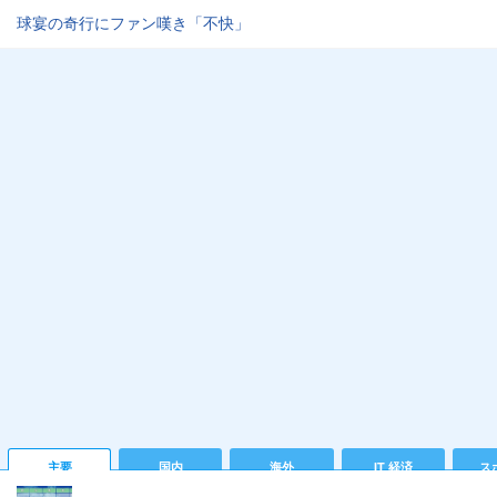
球宴の奇行にファン嘆き「不快」
主要
国内
海外
IT 経済
ス