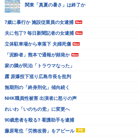
関東「真夏の暑さ」は終了か
7歳に暴行か 施設従業員の女逮捕
夫に包丁? 毎日新聞記者の女逮捕
立体駐車場から車落下 夫婦死傷
「泥酔者」熊本で通報が頻発か
家の隣が民泊「トラウマなった」
露 原爆投下巡り広島市長を批判
無期刑の「終身刑化」傾向続く
NHK職員性被害 出演者に怒りの声
れいわ「いのちの党」に変更へ
90歳患者を殴る? 看護助手を逮捕
藤原竜也「労務改善」をアピール