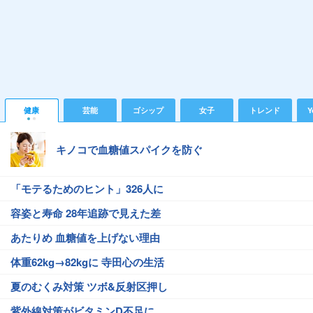
健康
芸能
ゴシップ
女子
トレンド
Y
キノコで血糖値スパイクを防ぐ
「モテるためのヒント」326人に
容姿と寿命 28年追跡で見えた差
あたりめ 血糖値を上げない理由
体重62kg→82kgに 寺田心の生活
夏のむくみ対策 ツボ&反射区押し
紫外線対策がビタミンD不足に