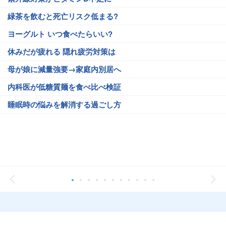
緑茶を飲むと死亡リスク低まる?
ヨーグルト いつ食べたらいい?
休みだが疲れる 隠れ疲労対策は
母が娘に減量強要→家庭内別居へ
内科医が低糖質麺を食べ比べ検証
睡眠時の悩みを解消する過ごし方