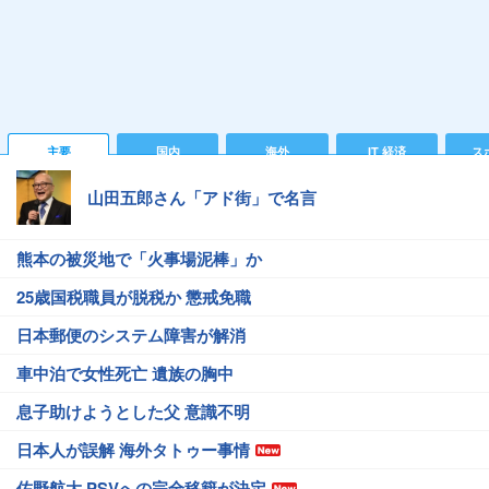
主要
国内
海外
IT 経済
ス
山田五郎さん「アド街」で名言
熊本の被災地で「火事場泥棒」か
25歳国税職員が脱税か 懲戒免職
日本郵便のシステム障害が解消
車中泊で女性死亡 遺族の胸中
息子助けようとした父 意識不明
日本人が誤解 海外タトゥー事情
佐野航大 PSVへの完全移籍が決定