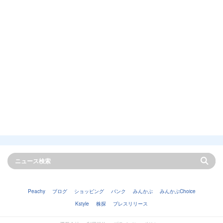
Peachy
ブログ
ショッピング
バンク
みんかぶ
みんかぶChoice
Kstyle
株探
プレスリリース