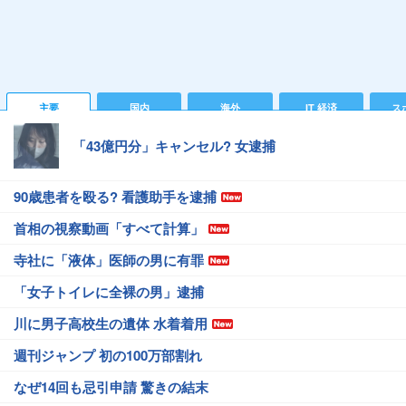
主要
国内
海外
IT 経済
ス
「43億円分」キャンセル? 女逮捕
90歳患者を殴る? 看護助手を逮捕
首相の視察動画「すべて計算」
寺社に「液体」医師の男に有罪
「女子トイレに全裸の男」逮捕
川に男子高校生の遺体 水着着用
週刊ジャンプ 初の100万部割れ
なぜ14回も忌引申請 驚きの結末