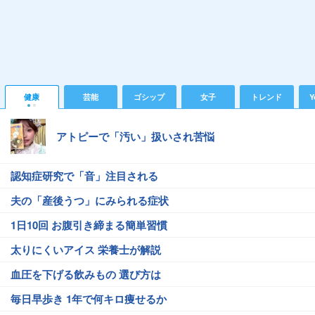
健康
芸能
ゴシップ
女子
トレンド
Y
アトピーで「汚い」扱いされ苦悩
認知症研究で「音」注目される
夫の「産後うつ」にみられる症状
1日10回 お腹引き締まる簡単習慣
太りにくいアイス 栄養士が解説
血圧を下げる飲みもの 選び方は
毎日早歩き 1年で何キロ痩せるか