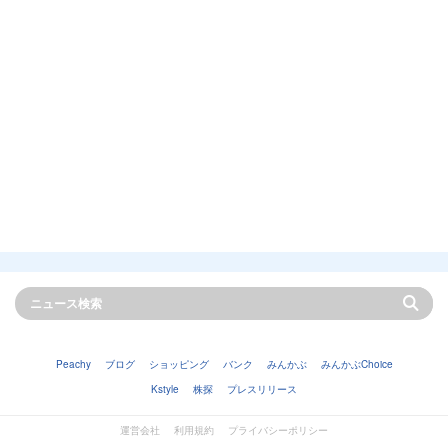
Peachy
ブログ
ショッピング
バンク
みんかぶ
みんかぶChoice
Kstyle
株探
プレスリリース
運営会社
利用規約
プライバシーポリシー