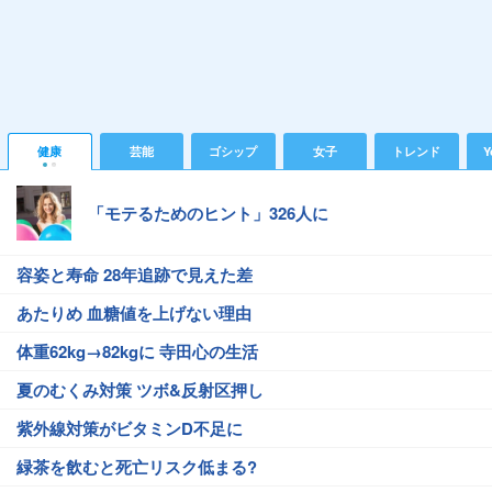
健康
芸能
ゴシップ
女子
トレンド
Y
「モテるためのヒント」326人に
容姿と寿命 28年追跡で見えた差
あたりめ 血糖値を上げない理由
体重62kg→82kgに 寺田心の生活
夏のむくみ対策 ツボ&反射区押し
紫外線対策がビタミンD不足に
緑茶を飲むと死亡リスク低まる?