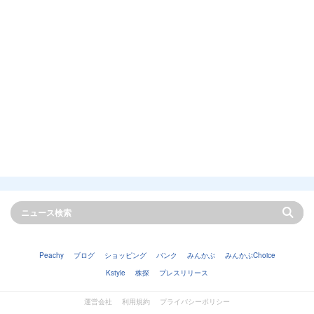
Peachy
ブログ
ショッピング
バンク
みんかぶ
みんかぶChoice
Kstyle
株探
プレスリリース
運営会社
利用規約
プライバシーポリシー