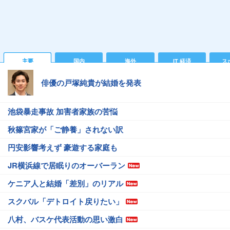
主要
国内
海外
IT 経済
ス
俳優の戸塚純貴が結婚を発表
池袋暴走事故 加害者家族の苦悩
秋篠宮家が「ご静養」されない訳
円安影響考えず 豪遊する家庭も
JR横浜線で居眠りのオーバーラン
ケニア人と結婚「差別」のリアル
スクバル「デトロイト戻りたい」
八村、バスケ代表活動の思い激白