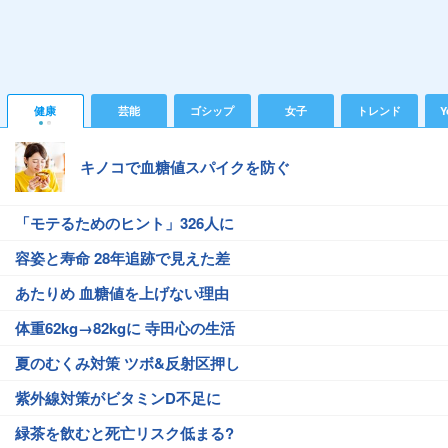
健康
芸能
ゴシップ
女子
トレンド
Y
キノコで血糖値スパイクを防ぐ
「モテるためのヒント」326人に
容姿と寿命 28年追跡で見えた差
あたりめ 血糖値を上げない理由
体重62kg→82kgに 寺田心の生活
夏のむくみ対策 ツボ&反射区押し
紫外線対策がビタミンD不足に
緑茶を飲むと死亡リスク低まる?