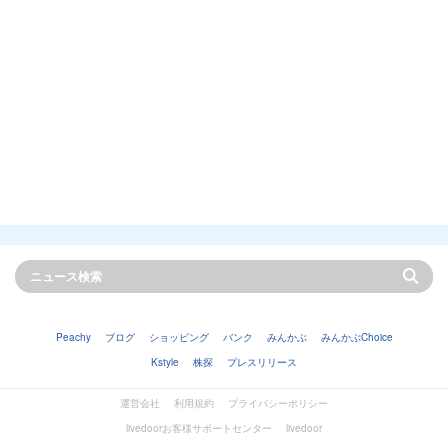
Peachy
ブログ
ショッピング
バンク
みんかぶ
みんかぶChoice
Kstyle
株探
プレスリリース
運営会社
利用規約
プライバシーポリシー
livedoorお客様サポートセンター
livedoor