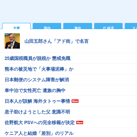
主要
国内
海外
IT 経済
ス
山田五郎さん「アド街」で名言
25歳国税職員が脱税か 懲戒免職
熊本の被災地で「火事場泥棒」か
日本郵便のシステム障害が解消
車中泊で女性死亡 遺族の胸中
日本人が誤解 海外タトゥー事情
息子助けようとした父 意識不明
佐野航大 PSVへの完全移籍が決定
ケニア人と結婚「差別」のリアル