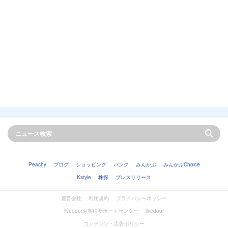
Peachy
ブログ
ショッピング
バンク
みんかぶ
みんかぶChoice
Kstyle
株探
プレスリリース
運営会社
利用規約
プライバシーポリシー
livedoorお客様サポートセンター
livedoor
コンテンツ・広告ポリシー