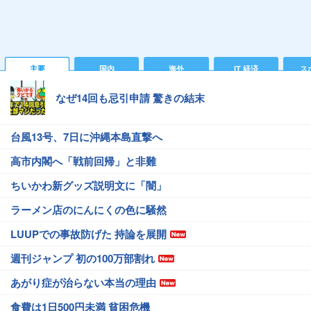
主要
国内
海外
IT 経済
ス
なぜ14回も忌引申請 驚きの結末
台風13号、7日に沖縄本島直撃へ
高市内閣へ「戦前回帰」と非難
ちいかわ新グッズ説明文に「闇」
ラーメン店のにんにくの色に騒然
LUUPでの事故防げた 持論を展開
週刊ジャンプ 初の100万部割れ
あがり症が治らない本当の理由
食費は1日500円未満 貧困危機