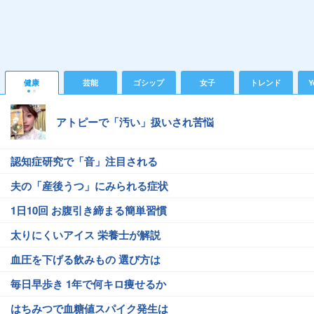
健康
芸能
ゴシップ
女子
トレンド
Y
アトピーで「汚い」扱いされ苦悩
認知症研究で「音」注目される
夫の「産後うつ」にみられる症状
1日10回 お腹引き締まる簡単習慣
太りにくいアイス 栄養士が解説
血圧を下げる飲みもの 選び方は
毎日早歩き 1年で何キロ痩せるか
はちみつで血糖値スパイク発生は