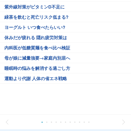
紫外線対策がビタミンD不足に
緑茶を飲むと死亡リスク低まる?
ヨーグルト いつ食べたらいい?
休みだが疲れる 隠れ疲労対策は
内科医が低糖質麺を食べ比べ検証
母が娘に減量強要→家庭内別居へ
睡眠時の悩みを解消する過ごし方
運動より代謝 人体の省エネ戦略