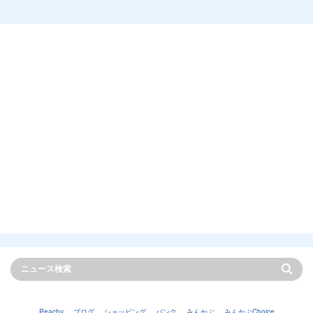
Peachy
ブログ
ショッピング
バンク
みんかぶ
みんかぶChoice