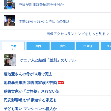
中日が新庄監督招聘を検討か
体重62kg→82kgに 寺田心の生活
画像アクセスランキングをもっと見る
主要
国内
海外
IT 経済
ス
ケニア人と結婚「差別」のリアル
蓮池薫さんの母が94歳で死去
池袋暴走事故 加害者家族の苦悩
秋篠宮家が「ご静養」されない訳
円安影響考えず 豪遊する家庭も
子ども追い マンションへ侵入か