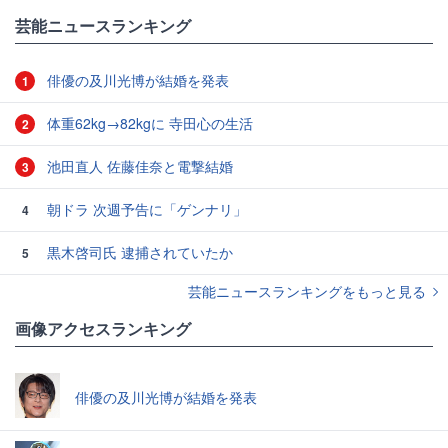
芸能ニュースランキング
俳優の及川光博が結婚を発表
1
体重62kg→82kgに 寺田心の生活
2
池田直人 佐藤佳奈と電撃結婚
3
朝ドラ 次週予告に「ゲンナリ」
4
黒木啓司氏 逮捕されていたか
5
芸能ニュースランキングをもっと見る
画像アクセスランキング
俳優の及川光博が結婚を発表