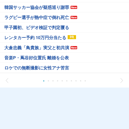
韓国サッカー協会が疑惑巡り謝罪
ラグビー選手が熱中症で倒れ死亡
甲子園初、ビデオ検証で判定覆る
レンタカー予約 10万円分当たる
大倉忠義「鳥貴族」実父と初共演
音楽P・蔦谷好位置氏 離婚を公表
ロケでの無断撮影に女性アナ苦言