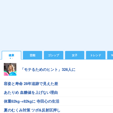
健康
芸能
ゴシップ
女子
トレンド
Y
「モテるためのヒント」326人に
容姿と寿命 28年追跡で見えた差
あたりめ 血糖値を上げない理由
体重62kg→82kgに 寺田心の生活
夏のむくみ対策 ツボ&反射区押し