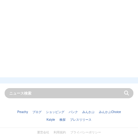
Peachy
ブログ
ショッピング
バンク
みんかぶ
みんかぶChoice
Kstyle
株探
プレスリリース
運営会社
利用規約
プライバシーポリシー