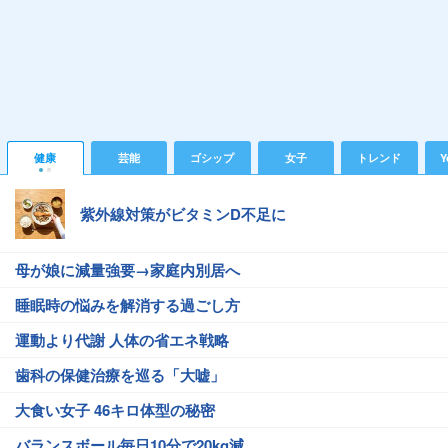
健康
芸能
ゴシップ
女子
トレンド
Y
紫外線対策がビタミンD不足に
母が娘に減量強要→家庭内別居へ
睡眠時の悩みを解消する過ごし方
運動より代謝 人体の省エネ戦略
歯科の保健治療を巡る「大嘘」
大食い女子 46キロ体型の秘密
バランスボール毎日10分で20kg減