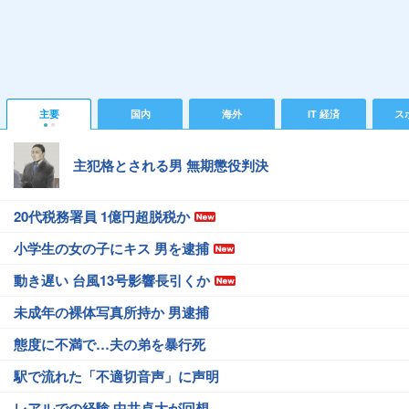
主要
国内
海外
IT 経済
ス
主犯格とされる男 無期懲役判決
20代税務署員 1億円超脱税か
小学生の女の子にキス 男を逮捕
動き遅い 台風13号影響長引くか
未成年の裸体写真所持か 男逮捕
態度に不満で…夫の弟を暴行死
駅で流れた「不適切音声」に声明
レアルでの経験 中井卓大が回想