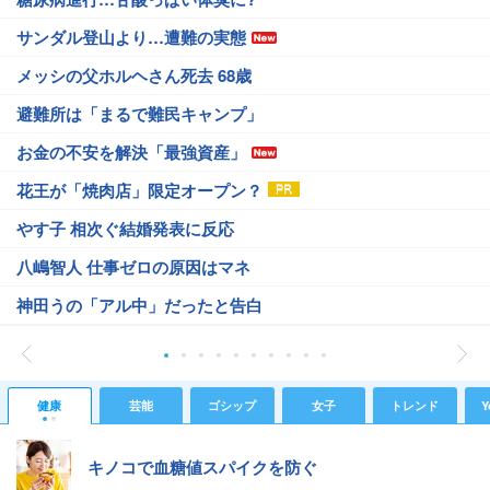
サンダル登山より…遭難の実態
メッシの父ホルヘさん死去 68歳
避難所は「まるで難民キャンプ」
お金の不安を解決「最強資産」
花王が「焼肉店」限定オープン？
やす子 相次ぐ結婚発表に反応
八嶋智人 仕事ゼロの原因はマネ
神田うの「アル中」だったと告白
健康
芸能
ゴシップ
女子
トレンド
Y
キノコで血糖値スパイクを防ぐ