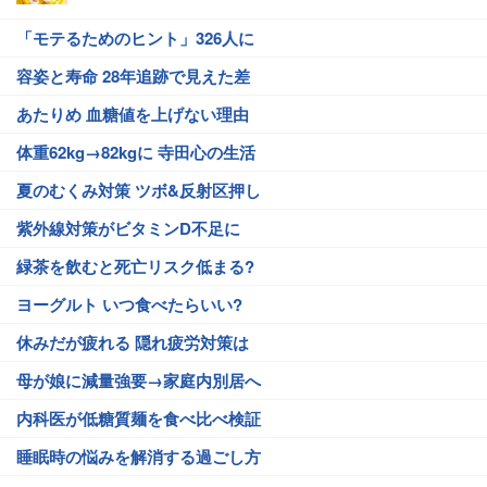
「モテるためのヒント」326人に
容姿と寿命 28年追跡で見えた差
あたりめ 血糖値を上げない理由
体重62kg→82kgに 寺田心の生活
夏のむくみ対策 ツボ&反射区押し
紫外線対策がビタミンD不足に
緑茶を飲むと死亡リスク低まる?
ヨーグルト いつ食べたらいい?
休みだが疲れる 隠れ疲労対策は
母が娘に減量強要→家庭内別居へ
内科医が低糖質麺を食べ比べ検証
睡眠時の悩みを解消する過ごし方