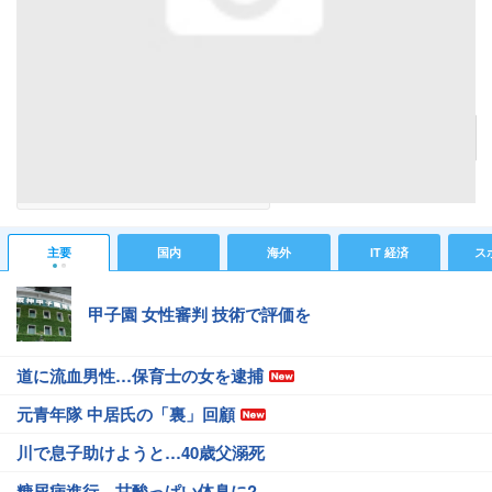
ロンドンのセレクトショップ「ブラウンズ」の姉妹店「フォーカス」がリニューアル
記事へ戻る
#ファッション・ビューティニュース
主要
国内
海外
IT 経済
ス
甲子園 女性審判 技術で評価を
道に流血男性…保育士の女を逮捕
元青年隊 中居氏の「裏」回顧
川で息子助けようと…40歳父溺死
糖尿病進行…甘酸っぱい体臭に?