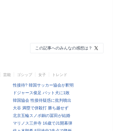
この記事へのみんなの感想は？
芸能
ゴシップ
女子
トレンド
性接待? 韓国サッカー協会が釈明
ドジャース俊足 バット犬に1敗
韓国協会 性接待疑惑に批判噴出
大谷 満塁で併殺打 勝ち越せず
北京五輪スノボ銅の冨田が結婚
マリノス三井寺 16歳でJ1開幕弾
佐々木朗希 5回途中2失点で降板