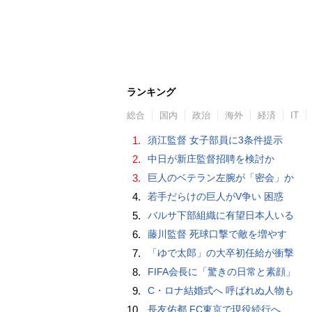
ランキング
総合
国内
政治
海外
経済
IT
1.
須江監督 女子部員に3条件提示
2.
中日が新庄監督招聘を検討か
3.
巨人のベテラン左腕が「密会」か
4.
若手だらけの巨人がV争い 困惑
5.
バルサ下部組織に有望日本人いる
6.
藤川監督 死球口撃で敵を増やす
7.
「ゆで太郎」の大卒初任給が衝撃
8.
FIFA会長に「驚きの日常と素顔」
9.
C・ロナ結婚式へ 呼ばれぬ人物も
10.
長友佑都 FC東京で現役続行へ