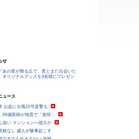
らせ
『あの星が降る丘で、君とまた出会いた
』オリジナルグッズを3名様にプレゼン
ニュース
本 お盆に台風15号直撃も
…99歳医師が地震で「覚悟」
も追い マンションへ侵入か
資格なし 越人が惨事起こす
線できても生きてない 辛辣