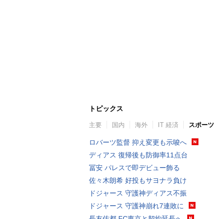
トピックス
主要
国内
海外
IT 経済
スポーツ
ロバーツ監督 抑え変更も示唆へ
ディアス 復帰後も防御率11点台
冨安 パレスで即デビュー飾る
佐々木朗希 好投もサヨナラ負け
ドジャース 守護神ディアス不振
ドジャース 守護神崩れ7連敗に
長友佑都 FC東京と契約延長へ