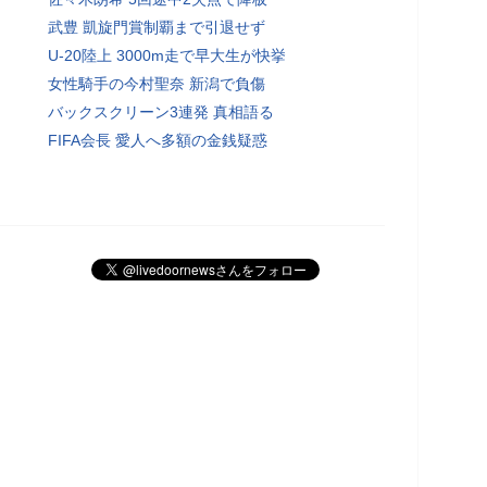
武豊 凱旋門賞制覇まで引退せず
U-20陸上 3000m走で早大生が快挙
女性騎手の今村聖奈 新潟で負傷
バックスクリーン3連発 真相語る
FIFA会長 愛人へ多額の金銭疑惑