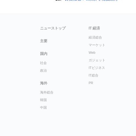
ニューストップ
IT 経済
経済総合
主要
マーケット
Web
国内
ガジェット
社会
ITビジネス
政治
IT総合
海外
PR
海外総合
韓国
中国