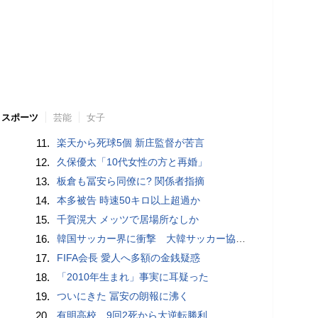
スポーツ
芸能
女子
11.
楽天から死球5個 新庄監督が苦言
12.
久保優太「10代女性の方と再婚」
13.
板倉も冨安ら同僚に? 関係者指摘
14.
本多被告 時速50キロ以上超過か
15.
千賀滉大 メッツで居場所なしか
16.
韓国サッカー界に衝撃 大韓サッカー協会に外国人審判への“性的接待”疑惑 韓国メディアが報道
17.
FIFA会長 愛人へ多額の金銭疑惑
18.
「2010年生まれ」事実に耳疑った
19.
ついにきた 冨安の朗報に沸く
20.
有明高校、9回2死から大逆転勝利