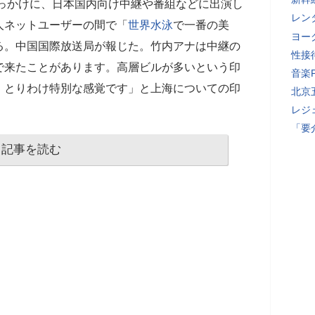
をきっかけに、日本国内向け中継や番組などに出演し
レン
人ネットユーザーの間で「
世界水泳
で一番の美
ヨー
る。中国国際放送局が報じた。竹内アナは中継の
性接
で来たことがあります。高層ビルが多いという印
音楽
、とりわけ特別な感覚です」と上海についての印
北京
レジ
「要
記事を読む