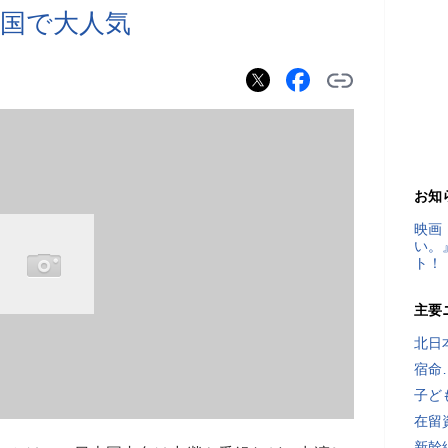
国で大人気
お知
映画
い。
ト！
主要
北日
宿命
子ど
在留
新幹