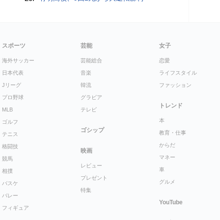
スポーツ
芸能
女子
海外サッカー
芸能総合
恋愛
日本代表
音楽
ライフスタイル
Jリーグ
韓流
ファッション
プロ野球
グラビア
トレンド
MLB
テレビ
本
ゴルフ
ゴシップ
教育・仕事
テニス
からだ
格闘技
映画
マネー
競馬
レビュー
車
相撲
プレゼント
グルメ
バスケ
特集
バレー
YouTube
フィギュア