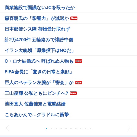
商業施設で面識ないJCを殴ったか
森喜朗氏の「影響力」が減退か
日本郵便シス障 荷物受け取れず
計2万4700件 五輪絡みで誹謗中傷
イラン大統領「原爆投下はNOだ」
C・ロナ結婚式へ 呼ばれぬ人物も
FIFA会長に「驚きの日常と素顔」
巨人のベテラン左腕が「密会」か
三山凌輝 公私ともにピンチへ?
池田直人 佐藤佳奈と電撃結婚
こらあかんで…グラドルに衝撃