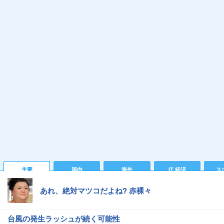
主要
国内
海外
IT 経済
ス
あれ、絶対マツコだよね? 赤裸々
台風の発生ラッシュが続く可能性