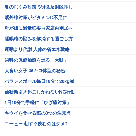
夏のむくみ対策 ツボ&反射区押し
紫外線対策がビタミンD不足に
母が娘に減量強要→家庭内別居へ
睡眠時の悩みを解消する過ごし方
運動より代謝 人体の省エネ戦略
歯科の保健治療を巡る「大嘘」
大食い女子 46キロ体型の秘密
バランスボール毎日10分で20kg減
躁状態引き起こしかねないNG行動
1日10分で手軽に「ひざ痛対策」
キウイを食べる際の3つの注意点
コーヒー 朝すぐ飲むのはダメ?