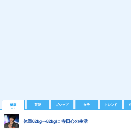
健康
芸能
ゴシップ
女子
トレンド
Y
体重62kg→82kgに 寺田心の生活