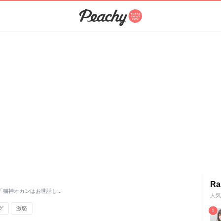
Ra
「猫神オカンはお世話し…
人気
グ
激怒