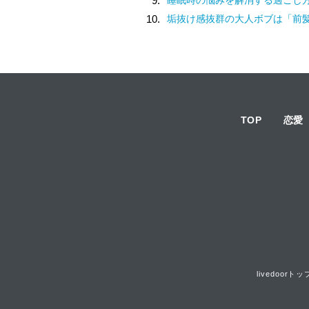
9.
10.
垢抜け感抜群の大人ボブは「前髪あり
TOP
恋愛
livedoorトッ