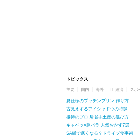
トピックス
主要
国内
海外
IT 経済
スポ
夏仕様のプッチンプリン 作り方
古見えするアイシャドウの特徴
接待のプロ 帰省手土産の選び方
キャベツ×豚バラ 人気おかず7選
SA飯で眠くなる？ドライブ食事術