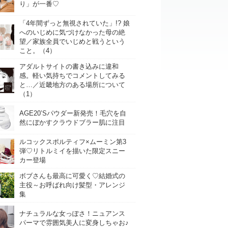
り」が一番♡
「4年間ずっと無視されていた」!? 娘
へのいじめに気づけなかった母の絶
望／家族全員でいじめと戦うという
こと。（4）
アダルトサイトの書き込みに違和
感。軽い気持ちでコメントしてみる
と…／近畿地方のある場所について
（1）
AGE20’Sパウダー新発売！毛穴を自
然にぼかすクラウドブラー肌に注目
ルコックスポルティフ×ムーミン第3
弾♡リトルミイを描いた限定スニー
カー登場
ボブさんも最高に可愛く♡結婚式の
主役～お呼ばれ向け髪型・アレンジ
集
ナチュラルな女っぽさ！ニュアンス
パーマで雰囲気美人に変身しちゃお♪