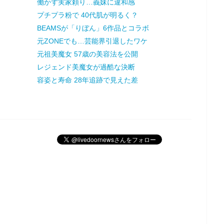
働かず実家頼り…義妹に違和感
プチプラ粉で 40代肌が明るく？
BEAMSが「りぼん」6作品とコラボ
元ZONEでも…芸能界引退したワケ
元祖美魔女 57歳の美容法を公開
レジェンド美魔女が過酷な決断
容姿と寿命 28年追跡で見えた差