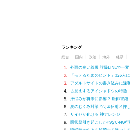
ランキング
総合
国内
政治
海外
経済
1.
外面の良い義母 誤爆LINEで一変
2.
「モテるためのヒント」326人に
3.
アダルトサイトの書き込みに違和感。軽い気持ちでコメントしてみると…／近畿地方のあ
4.
古見えするアイシャドウの特徴
5.
汗悩みが将来に影響？ 医師警鐘
6.
夏のむくみ対策 ツボ&反射区押
7.
サイゼが化ける 神アレンジ
8.
躁状態引き起こしかねないNG行
睡眠時の悩みを解消する過ごし