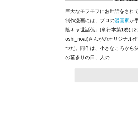
巨大なモフモフにお世話をされて
制作漫画には、プロの
漫画家
が
陰キャ世話係」(単行本第1巻は20
oshi_noai)さんがのオリ
つだ。同作は、小さなころから
の墓参りの日、人の