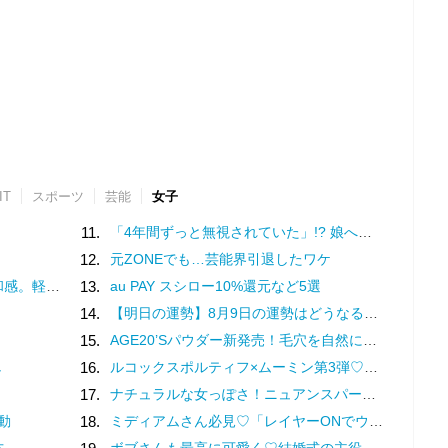
IT
スポーツ
芸能
女子
11.
「4年間ずっと無視されていた」!? 娘へのいじめに気づけなかった母の絶望／家族全員でいじめと戦うということ。（4）
12.
元ZONEでも…芸能界引退したワケ
る場所について（1）
13.
au PAY スシロー10%還元など5選
14.
【明日の運勢】8月9日の運勢はどうなる？ 血液型別にチェック！
15.
AGE20’Sパウダー新発売！毛穴を自然にぼかすクラウドブラー肌に注目
し
16.
ルコックスポルティフ×ムーミン第3弾♡リトルミイを描いた限定スニーカー登場
17.
ナチュラルな女っぽさ！ニュアンスパーマで雰囲気美人に変身しちゃお♪
動
18.
ミディアムさん必見♡「レイヤーONでウルフへアに」挑戦してみない？
方
ボブさんも最高に可愛く♡結婚式の主役～お呼ばれ向け髪型・アレンジ集