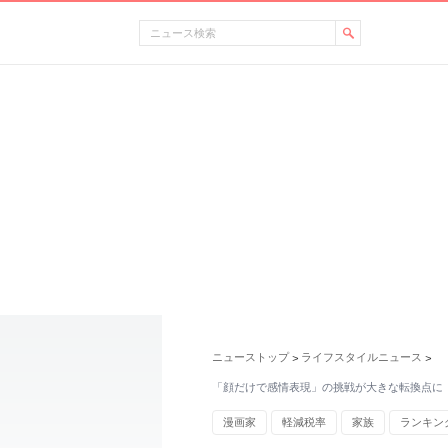
ニューストップ
ライフスタイルニュース
>
>
「顔だけで感情表現」の挑戦が大きな転換点に
漫画家
軽減税率
家族
ランキン