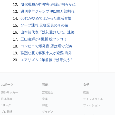
12.
NHK職員が性被害 経緯が明らかに
13.
週刊少年ジャンプ 初100万部割れ
14.
60代がやめてよかった生活習慣
15.
ソープ通報 元従業員のその後
16.
山本前代表「洗礼受けたね」連絡
17.
三山凌輝がX更新 総ツッコミ
18.
コンビニで爆発音 店は煙で充満
19.
強烈な屁で客数十人が避難 海外
20.
エアリズム 2年前後で効果失う?
スポーツ
芸能
女子
海外サッカー
芸能総合
恋愛
日本代表
音楽
ライフスタイル
Jリーグ
韓流
ファッション
プロ野球
グラビア