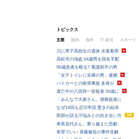
トピックス
主要
国内
海外
IT 経済
スポーツ
川に男子高校生の遺体 水着着用
高松市の強盗 64歳男を指名手配
90歳患者を殴る? 看護助手の男
「女子トイレに全裸の男」逮捕
パトカーとの衝突事故 多発か
逃亡中の八田與一容疑者 30歳に
「みんなで大家さん」債務超過に
なぜ14回も忌引申請 驚きの結末
医師が語る汗悩みとの向き合い方
寿美花代さん、乗り越えた悲劇
有罪でいい 斉藤被告の事件見解