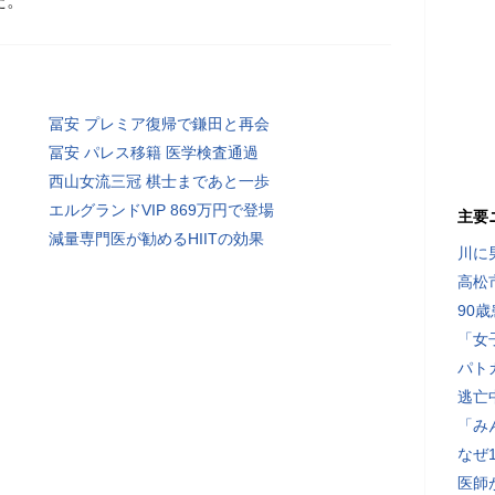
た。
冨安 プレミア復帰で鎌田と再会
冨安 パレス移籍 医学検査通過
西山女流三冠 棋士まであと一歩
エルグランドVIP 869万円で登場
主要
減量専門医が勧めるHIITの効果
川に
高松
90
「女
パト
逃亡
「み
なぜ
医師