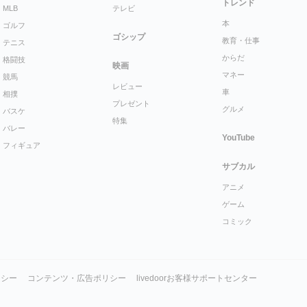
トレンド
MLB
テレビ
本
ゴルフ
ゴシップ
教育・仕事
テニス
からだ
格闘技
映画
マネー
競馬
レビュー
車
相撲
プレゼント
グルメ
バスケ
特集
バレー
YouTube
フィギュア
サブカル
アニメ
ゲーム
コミック
リシー
コンテンツ・広告ポリシー
livedoorお客様サポートセンター