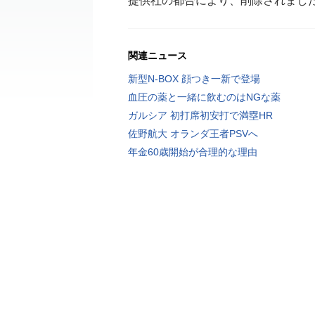
提供社の都合により、削除されまし
関連ニュース
新型N-BOX 顔つき一新で登場
血圧の薬と一緒に飲むのはNGな薬
ガルシア 初打席初安打で満塁HR
佐野航大 オランダ王者PSVへ
年金60歳開始が合理的な理由