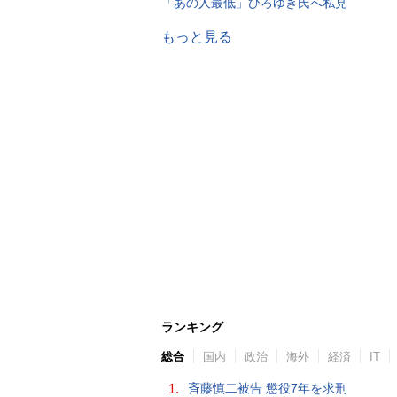
「あの人最低」ひろゆき氏へ私見
もっと見る
ランキング
総合
国内
政治
海外
経済
IT
1.
斉藤慎二被告 懲役7年を求刑