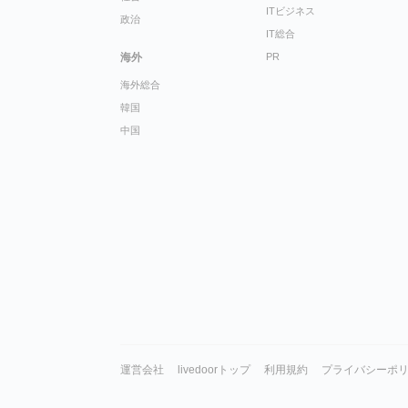
ITビジネス
政治
IT総合
海外
PR
海外総合
韓国
中国
運営会社
livedoorトップ
利用規約
プライバシーポ