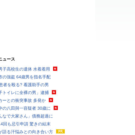
ニュース
男子高校生の遺体 水着着用
市の強盗 64歳男を指名手配
歳患者を殴る? 看護助手の男
子トイレに全裸の男」逮捕
カーとの衝突事故 多発か
中の八田與一容疑者 30歳に
んなで大家さん」債務超過に
14回も忌引申請 驚きの結末
が語る汗悩みとの向き合い方