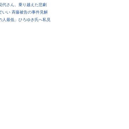
花代さん、乗り越えた悲劇
でいい 斉藤被告の事件見解
の人最低」ひろゆき氏へ私見