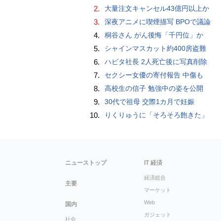
2.
大量注文キャンセル43億円以上か
3.
深夜アニメに喫煙描写 BPOで議論
4.
桐谷さん がん後悔「千円位」か
5.
シャインマスカット約400房盗難
6.
ハビタ社長 2人死亡後に写真削除
7.
セクシー女優の寄付報告 中傷も
8.
高校生の信子 勉強中の姿を公開
9.
30代で祖母 交際1カ月で妊娠
10.
りくりゅうに「そろそろ飽きた」
ニューストップ
IT 経済
経済総合
主要
マーケット
Web
国内
ガジェット
社会