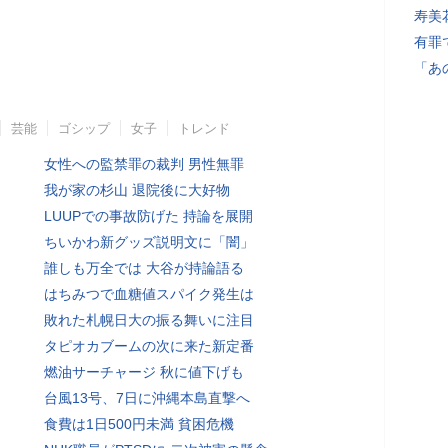
寿美
有罪
「あ
芸能
ゴシップ
女子
トレンド
女性への監禁罪の裁判 男性無罪
我が家の杉山 退院後に大好物
LUUPでの事故防げた 持論を展開
ちいかわ新グッズ説明文に「闇」
誰しも万全では 大谷が持論語る
はちみつで血糖値スパイク発生は
敗れた札幌日大の振る舞いに注目
タピオカブームの次に来た新定番
燃油サーチャージ 秋に値下げも
台風13号、7日に沖縄本島直撃へ
食費は1日500円未満 貧困危機