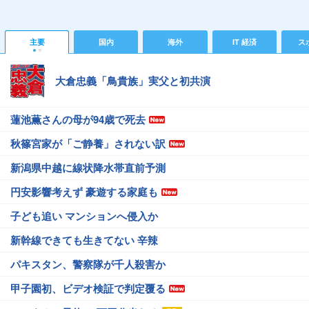
主要
国内
海外
IT 経済
ス
大倉忠義「鳥貴族」実父と初共演
蓮池薫さんの母が94歳で死去
秋篠宮家が「ご静養」されない訳
新潟県中越に線状降水帯直前予測
円安影響考えず 豪遊する家庭も
子ども追い マンションへ侵入か
新幹線できても生きてない 辛辣
パキスタン、警察隊が千人殺害か
甲子園初、ビデオ検証で判定覆る