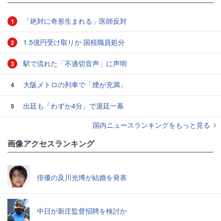
「絶対に奇形生まれる」医師反対
1
1.5億円受け取りか 国税職員処分
2
駅で流れた「不適切音声」に声明
3
大阪メトロの列車で「煙が充満」
4
出廷も「わずか4分」で退廷一幕
5
国内ニュースランキングをもっと見る
画像アクセスランキング
俳優の及川光博が結婚を発表
中日が新庄監督招聘を検討か