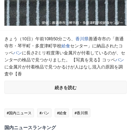
きょう（10日）午前10時50分ごろ、
香川県
善通寺市の「善通
寺市・琴平町・多度津町学校
給食
センター」に納品されたコ
ッペ
パン
に長さ2ミリ程度薄い金属片が付着しているのが、セ
ンターの検品で見つかりました。 【写真を見る】コッペ
パン
に金属片が付着検品で見つかるけが人はなし混入の原因を調
査中【香
続きを読む
#国内ニュース
#パン
#給食
#香川県
国内ニュースランキング