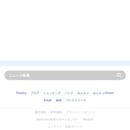
Peachy
ブログ
ショッピング
バンク
みんかぶ
みんかぶChoice
Kstyle
株探
プレスリリース
運営会社
利用規約
プライバシーポリシー
livedoorお客様サポートセンター
livedoor
コンテンツ・広告ポリシー