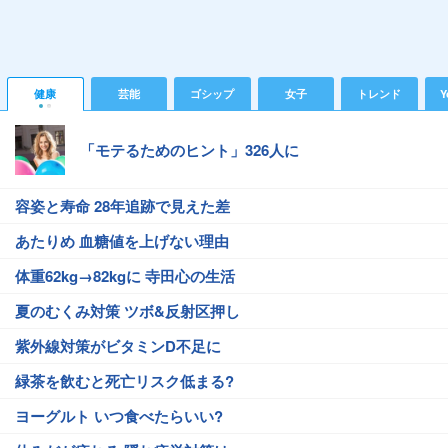
健康
芸能
ゴシップ
女子
トレンド
Y
「モテるためのヒント」326人に
容姿と寿命 28年追跡で見えた差
あたりめ 血糖値を上げない理由
体重62kg→82kgに 寺田心の生活
夏のむくみ対策 ツボ&反射区押し
紫外線対策がビタミンD不足に
緑茶を飲むと死亡リスク低まる?
ヨーグルト いつ食べたらいい?