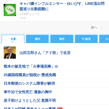
キャバ嬢インフルエンサー・ゆいぴす、LINE流出問
題巡り出勤困難に
J-CASTニュース
15:25
次ヘ
主要
国内
海外
IT 経済
ス
山田五郎さん「アド街」で名言
熊本の被災地で「火事場泥棒」か
25歳国税職員が脱税か 懲戒免職
日本郵便のシステム障害が解消
車中泊で女性死亡 遺族の胸中
息子助けようとした父 意識不明
日本人が誤解 海外タトゥー事情