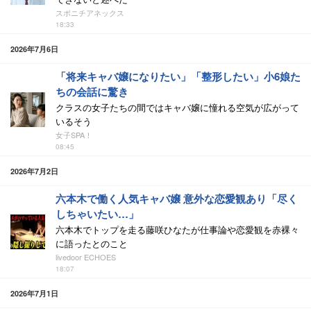
スポニチアネックス
18:33
2026年7月6日
「将来キャバ嬢になりたい」「整形したい」小6娘た
ちの会話に驚き
クラスの女子たちの間ではキャバ嬢に憧れる空気が広がって
いるそう
女子SPA！
08:45
2026年7月2日
六本木で働く人気キャバ嬢 意外な恋愛観あり「尽く
しちゃいたい…」
六本木でトップを走る藤咲ひなたが仕事論や恋愛観を赤裸々
に語ったとのこと
livedoor ECHOES
18:07
2026年7月1日