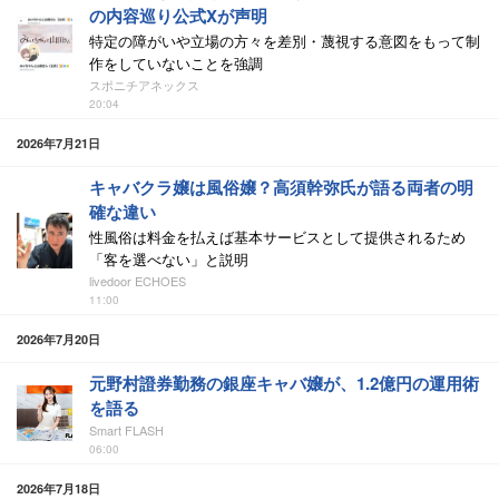
の内容巡り公式Xが声明
特定の障がいや立場の方々を差別・蔑視する意図をもって制
作をしていないことを強調
スポニチアネックス
20:04
2026年7月21日
キャバクラ嬢は風俗嬢？高須幹弥氏が語る両者の明
確な違い
性風俗は料金を払えば基本サービスとして提供されるため
「客を選べない」と説明
livedoor ECHOES
11:00
2026年7月20日
元野村證券勤務の銀座キャバ嬢が、1.2億円の運用術
を語る
Smart FLASH
06:00
2026年7月18日