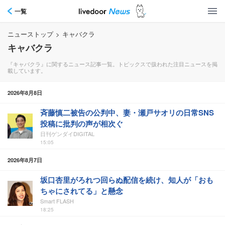
一覧
ニューストップ
>
キャバクラ
キャバクラ
『キャバクラ』に関するニュース記事一覧。トピックスで扱われた注目ニュースを掲
載しています。
2026年8月8日
斉藤慎二被告の公判中、妻・瀬戸サオリの日常SNS
投稿に批判の声が相次ぐ
日刊ゲンダイDIGITAL
15:05
2026年8月7日
坂口杏里がろれつ回らぬ配信を続け、知人が「おも
ちゃにされてる」と懸念
Smart FLASH
18:25