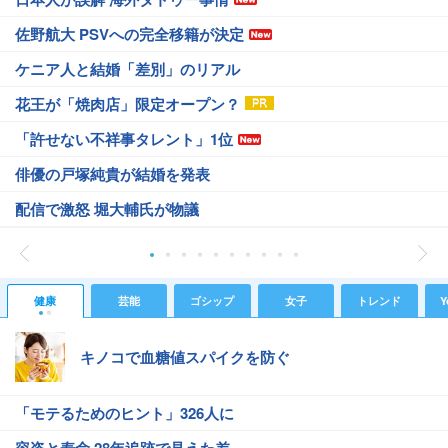
佐野航大 PSVへの完全移籍が決定
ケニア人と結婚「差別」のリアル
花王が「焼肉店」限定オープン？
「許せない不祥事タレント」1位
俳優の戸塚純貴が結婚を発表
配信で激怒 堀大輔氏が物議
健康
芸能
ゴシップ
女子
トレンド
Y
キノコで血糖値スパイクを防ぐ
「モテるためのヒント」326人に