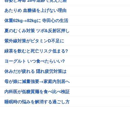
容姿と寿命 28年追跡で見えた差
あたりめ 血糖値を上げない理由
体重62kg→82kgに 寺田心の生活
夏のむくみ対策 ツボ&反射区押し
紫外線対策がビタミンD不足に
緑茶を飲むと死亡リスク低まる?
ヨーグルト いつ食べたらいい?
休みだが疲れる 隠れ疲労対策は
母が娘に減量強要→家庭内別居へ
内科医が低糖質麺を食べ比べ検証
睡眠時の悩みを解消する過ごし方