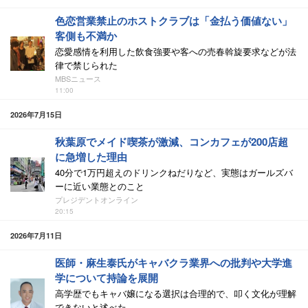
色恋営業禁止のホストクラブは「金払う価値ない」
客側も不満か
恋愛感情を利用した飲食強要や客への売春斡旋要求などが法
律で禁じられた
MBSニュース
11:00
2026年7月15日
秋葉原でメイド喫茶が激減、コンカフェが200店超
に急増した理由
40分で1万円超えのドリンクねだりなど、実態はガールズバ
ーに近い業態とのこと
プレジデントオンライン
20:15
2026年7月11日
医師・麻生泰氏がキャバクラ業界への批判や大学進
学について持論を展開
高学歴でもキャバ嬢になる選択は合理的で、叩く文化が理解
できないと述べた