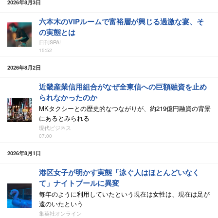
2026年8月3日
六本木のVIPルームで富裕層が興じる過激な宴、そ
の実態とは
日刊SPA!
15:52
2026年8月2日
近畿産業信用組合がなぜ全東信への巨額融資を止め
られなかったのか
MKタクシーとの歴史的なつながりが、約219億円融資の背景
にあるとみられる
現代ビジネス
07:00
2026年8月1日
港区女子が明かす実態「泳ぐ人はほとんどいなく
て」ナイトプールに異変
毎年のように利用していたという現在は女性は、現在は足が
遠のいたという
集英社オンライン