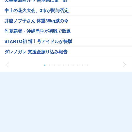
天皇皇后両陛下 熊本県に金一封
中止の花火大会、3市が関与否定
井脇ノブ子さん 体重38kg減の今
昨夏覇者・沖縄尚学が初戦で敗退
STARTO初 博士号アイドルが快挙
ダレノガレ 支援金振り込み報告