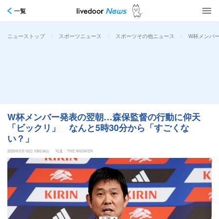
一覧
>
>
>
W杯メンバ
ニューストップ
スポーツニュース
スポーツその他ニュース
W杯メンバー発表の翌朝…森保監督の行動に仰天
「ビックリ」 なんと5時30分から「すごくな
い？」
2026年5月16日 10時34分
写真：THE ANSWER