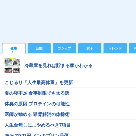
健康
芸能
ゴシップ
女子
トレンド
Y
冷蔵庫を見れば貯まる家かわかる
こじるり「人生最高体重」を更新
夏の寝不足 食事制限でも太る訳
体臭の原因 プロテインの可能性
医師が勧める 猫背解消の体操術
人生台無しに…やめるべき7項目
465gで321円 ドンキプリン品薄