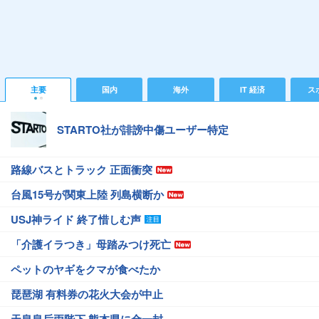
主要
国内
海外
IT 経済
ス
STARTO社が誹謗中傷ユーザー特定
路線バスとトラック 正面衝突
台風15号が関東上陸 列島横断か
USJ神ライド 終了惜しむ声
「介護イラつき」母踏みつけ死亡
ペットのヤギをクマが食べたか
琵琶湖 有料券の花火大会が中止