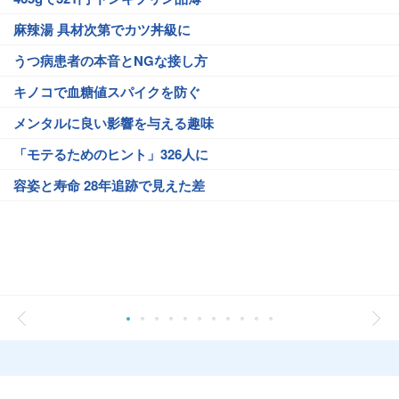
麻辣湯 具材次第でカツ丼級に
うつ病患者の本音とNGな接し方
キノコで血糖値スパイクを防ぐ
メンタルに良い影響を与える趣味
「モテるためのヒント」326人に
容姿と寿命 28年追跡で見えた差