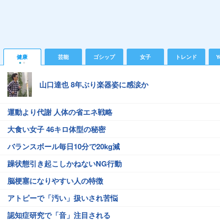
健康
芸能
ゴシップ
女子
トレンド
Y
山口達也 8年ぶり楽器姿に感涙か
運動より代謝 人体の省エネ戦略
大食い女子 46キロ体型の秘密
バランスボール毎日10分で20kg減
躁状態引き起こしかねないNG行動
脳梗塞になりやすい人の特徴
アトピーで「汚い」扱いされ苦悩
認知症研究で「音」注目される