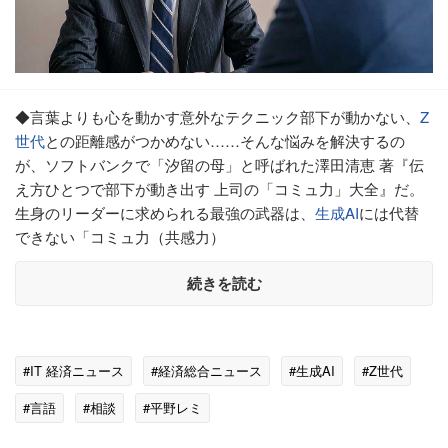
◆言葉よりも心を動かす意外なテクニック部下が動かない、
Z
世代
との距離感がつかめない……そんな悩みを解決するの
が、ソフトバンクで「汐留の母」と呼ばれた澤田清恵 著『伝
え方ひとつで部下が動き出す 上司の「コミュ力」大全』だ。
生身のリーダーに求められる最強の武器は、
生成AI
には代替
できない「コミュ力（共感力）
続きを読む
#IT 経済ニュース
#経済総合ニュース
#生成AI
#Z世代
#言語
#相談
#平野レミ