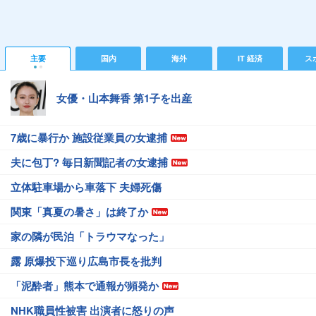
主要
国内
海外
IT 経済
ス
女優・山本舞香 第1子を出産
7歳に暴行か 施設従業員の女逮捕
夫に包丁? 毎日新聞記者の女逮捕
立体駐車場から車落下 夫婦死傷
関東「真夏の暑さ」は終了か
家の隣が民泊「トラウマなった」
露 原爆投下巡り広島市長を批判
「泥酔者」熊本で通報が頻発か
NHK職員性被害 出演者に怒りの声