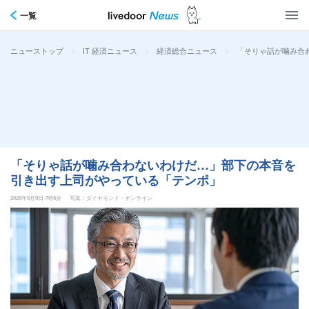
一覧
>
>
>
「そりゃ話が噛み合
ニューストップ
IT 経済ニュース
経済総合ニュース
「そりゃ話が噛み合わないわけだ…」部下の本音を
引き出す上司がやっている「テンポ」
2026年5月9日 7時5分
写真：ダイヤモンド・オンライン