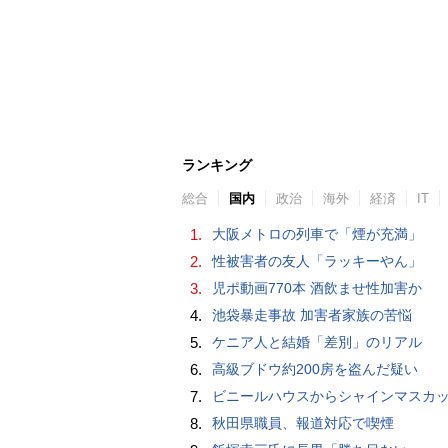
ランキング
総合
国内
政治
海外
経済
IT
1.
大阪メトロの列車で「煙が充満」
2.
性被害者の友人「ラッキーやん」
3.
児ポ動画770本 酒飲ませ性加害か
4.
池袋暴走事故 加害者家族の苦悩
5.
ケニア人と結婚「差別」のリアル
6.
高級ブドウ約200房を盗んだ疑い
7.
ビニールハウスからシャインマスカット約200房を盗んだ疑い ネットで販売か 無職の男（42）逮捕 
8.
秋田県職員、報道対応で喫煙