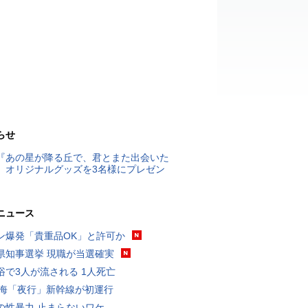
らせ
『あの星が降る丘で、君とまた出会いた
』オリジナルグッズを3名様にプレゼン
ニュース
ン爆発「貴重品OK」と許可か
県知事選挙 現職が当選確実
浴で3人が流される 1人死亡
東海「夜行」新幹線が初運行
の性暴力 止まらないワケ