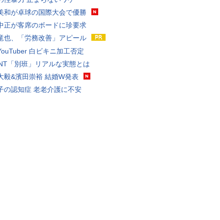
美和が卓球の国際大会で優勝
中正が客席のボードに珍要求
竜也、「労務改善」アピール
ouTuber 白ビキニ加工否定
VANT「別班」リアルな実態とは
大毅&濱田崇裕 結婚W発表
子の認知症 老老介護に不安