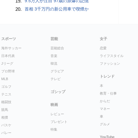
19.
9.5万人が注目 97歳の原爆の記憶
20.
首相 3千万円の新公用車で喫煙か
スポーツ
芸能
女子
海外サッカー
芸能総合
恋愛
日本代表
音楽
ライフスタイル
Jリーグ
韓流
ファッション
プロ野球
グラビア
トレンド
MLB
テレビ
本
ゴルフ
ゴシップ
教育・仕事
テニス
からだ
格闘技
映画
マネー
競馬
レビュー
車
相撲
プレゼント
グルメ
バスケ
特集
バレー
YouTube