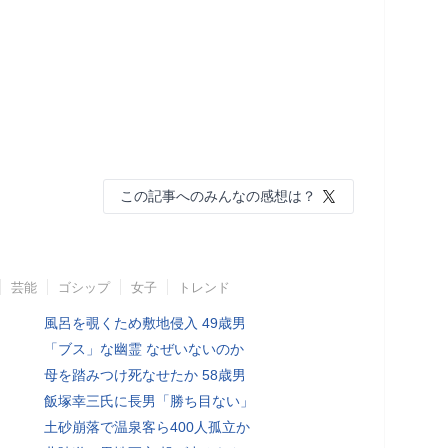
この記事へのみんなの感想は？
芸能
ゴシップ
女子
トレンド
風呂を覗くため敷地侵入 49歳男
「ブス」な幽霊 なぜいないのか
母を踏みつけ死なせたか 58歳男
飯塚幸三氏に長男「勝ち目ない」
土砂崩落で温泉客ら400人孤立か