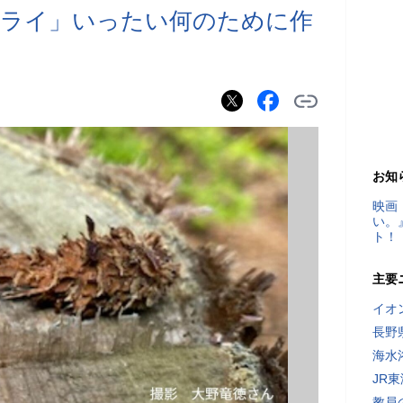
フライ」いったい何のために作
お知
映画
い。
ト！
主要
イオ
長野
海水
JR
教員