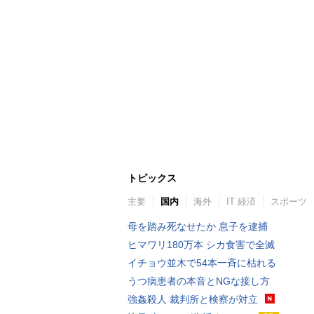
トピックス
主要
国内
海外
IT 経済
スポーツ
母を踏み死なせたか 息子を逮捕
ヒマワリ180万本 シカ食害で全滅
イチョウ並木で54本一斉に枯れる
うつ病患者の本音とNGな接し方
強姦殺人 裁判所と検察が対立