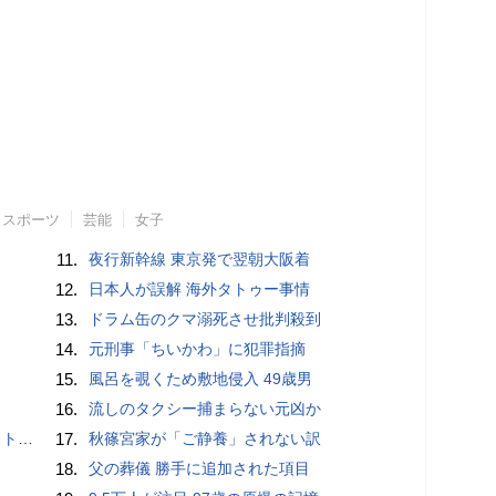
スポーツ
芸能
女子
11.
夜行新幹線 東京発で翌朝大阪着
12.
日本人が誤解 海外タトゥー事情
13.
ドラム缶のクマ溺死させ批判殺到
14.
元刑事「ちいかわ」に犯罪指摘
15.
風呂を覗くため敷地侵入 49歳男
16.
流しのタクシー捕まらない元凶か
岡山県警
17.
秋篠宮家が「ご静養」されない訳
18.
父の葬儀 勝手に追加された項目