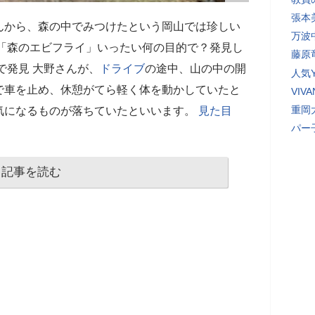
張本
んから、森の中でみつけたという岡山では珍しい
万波
】「森のエビフライ」いったい何の目的で？発見し
藤原
で発見 大野さんが、
ドライブ
の途中、山の中の開
人気Y
で車を止め、休憩がてら軽く体を動かしていたと
VI
重岡
気になるものが落ちていたといいます。
見た目
パー
記事を読む