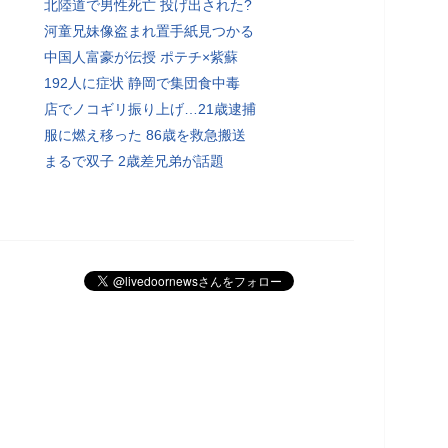
北陸道で男性死亡 投げ出された?
河童兄妹像盗まれ置手紙見つかる
中国人富豪が伝授 ポテチ×紫蘇
192人に症状 静岡で集団食中毒
店でノコギリ振り上げ…21歳逮捕
服に燃え移った 86歳を救急搬送
まるで双子 2歳差兄弟が話題