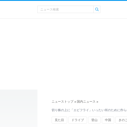
ニューストップ
国内ニュース
>
>
切り株の上に「エビフライ」いったい何のために作ら
見た目
ドライブ
登山
中国
きの