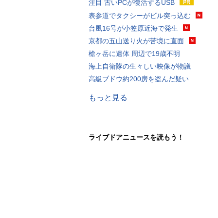
注目 古いPCが復活するUSB
表参道でタクシーがビル突っ込む
台風16号が小笠原近海で発生
京都の五山送り火が苦境に直面
槍ヶ岳に遺体 周辺で19歳不明
海上自衛隊の生々しい映像が物議
高級ブドウ約200房を盗んだ疑い
もっと見る
ライブドアニュースを読もう！