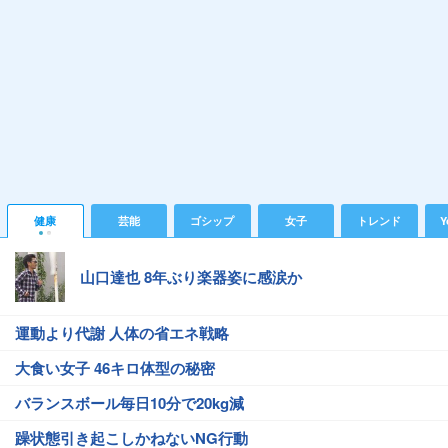
健康
芸能
ゴシップ
女子
トレンド
Y
山口達也 8年ぶり楽器姿に感涙か
運動より代謝 人体の省エネ戦略
大食い女子 46キロ体型の秘密
バランスボール毎日10分で20kg減
躁状態引き起こしかねないNG行動