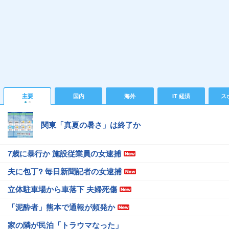
主要
国内
海外
IT 経済
ス
関東「真夏の暑さ」は終了か
7歳に暴行か 施設従業員の女逮捕
夫に包丁? 毎日新聞記者の女逮捕
立体駐車場から車落下 夫婦死傷
「泥酔者」熊本で通報が頻発か
家の隣が民泊「トラウマなった」