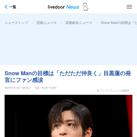
一覧
>
>
>
Snow Manの目標
ニューストップ
芸能ニュース
芸能総合ニュース
Snow Manの目標は「ただただ仲良く」目黒蓮の発
言にファン感涙
2025年2月14日 15時45分
写真：Smart FLASH
by ライブドアニュース編集部