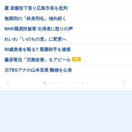
露 原爆投下巡り広島市長を批判
無期刑の「終身刑化」傾向続く
NHK職員性被害 出演者に怒りの声
れいわ「いのちの党」に変更へ
90歳患者を殴る? 看護助手を逮捕
藤原竜也「労務改善」をアピール
元TBSアナの山本里菜 離婚を公表