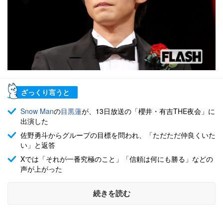
ざっくり言うと
Snow Man
の
目黒蓮
が、13日放送の「櫻井・有吉THE夜会」に
出演した
佐野勇斗からグループの目標を問われ、「ただただ仲良くいた
い」と返答
Xでは「それが一番究極のこと」「信頼は何にも勝る」などの
声が上がった
続きを読む