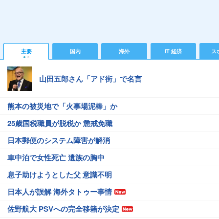
主要
国内
海外
IT 経済
ス
山田五郎さん「アド街」で名言
熊本の被災地で「火事場泥棒」か
25歳国税職員が脱税か 懲戒免職
日本郵便のシステム障害が解消
車中泊で女性死亡 遺族の胸中
息子助けようとした父 意識不明
日本人が誤解 海外タトゥー事情
佐野航大 PSVへの完全移籍が決定