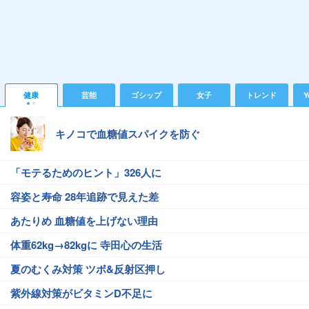
健康
芸能
ゴシップ
女子
トレンド
Y
キノコで血糖値スパイクを防ぐ
「モテるためのヒント」326人に
容姿と寿命 28年追跡で見えた差
あたりめ 血糖値を上げない理由
体重62kg→82kgに 寺田心の生活
夏のむくみ対策 ツボ&反射区押し
紫外線対策がビタミンD不足に