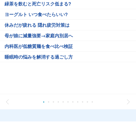
緑茶を飲むと死亡リスク低まる?
ヨーグルト いつ食べたらいい?
休みだが疲れる 隠れ疲労対策は
母が娘に減量強要→家庭内別居へ
内科医が低糖質麺を食べ比べ検証
睡眠時の悩みを解消する過ごし方