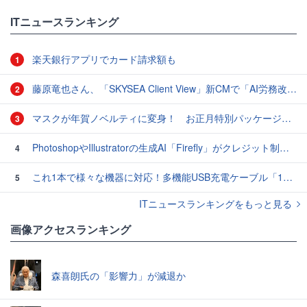
ITニュースランキング
楽天銀行アプリでカード請求額も
1
藤原竜也さん、「SKYSEA Client View」新CMで「AI労務改善」をアピール 働き方をAIが分析したら「すぐに休んで」と言われる？
2
マスクが年賀ノベルティに変身！ お正月特別パッケージの注文受付開始
3
PhotoshopやIllustratorの生成AI「Firefly」がクレジット制を導入し有料プランでも画像生成枚数が制限されるように
4
これ1本で様々な機器に対応！多機能USB充電ケーブル「10in1オクトパスケーブル」【カリスマ店長の一押し】
5
ITニュースランキングをもっと見る
画像アクセスランキング
森喜朗氏の「影響力」が減退か