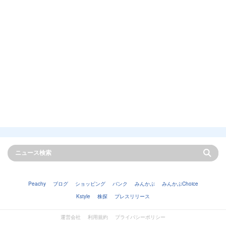
Peachy
ブログ
ショッピング
バンク
みんかぶ
みんかぶChoice
Kstyle
株探
プレスリリース
運営会社
利用規約
プライバシーポリシー