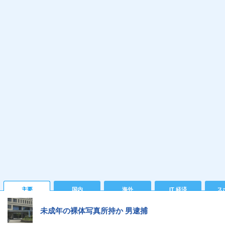
主要
国内
海外
IT 経済
ス
未成年の裸体写真所持か 男逮捕