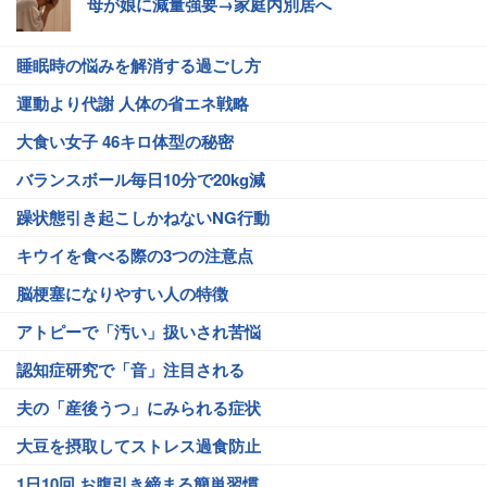
母が娘に減量強要→家庭内別居へ
睡眠時の悩みを解消する過ごし方
運動より代謝 人体の省エネ戦略
大食い女子 46キロ体型の秘密
バランスボール毎日10分で20kg減
躁状態引き起こしかねないNG行動
キウイを食べる際の3つの注意点
脳梗塞になりやすい人の特徴
アトピーで「汚い」扱いされ苦悩
認知症研究で「音」注目される
夫の「産後うつ」にみられる症状
大豆を摂取してストレス過食防止
1日10回 お腹引き締まる簡単習慣