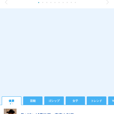
健康
芸能
ゴシップ
女子
トレンド
Y