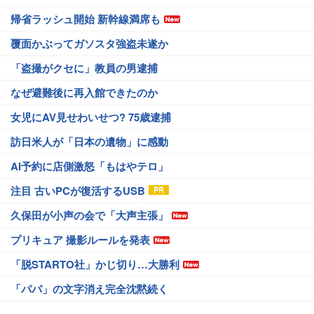
帰省ラッシュ開始 新幹線満席も
覆面かぶってガソスタ強盗未遂か
「盗撮がクセに」教員の男逮捕
なぜ避難後に再入館できたのか
女児にAV見せわいせつ? 75歳逮捕
訪日米人が「日本の遺物」に感動
AI予約に店側激怒「もはやテロ」
注目 古いPCが復活するUSB
久保田が小声の会で「大声主張」
プリキュア 撮影ルールを発表
「脱STARTO社」かじ切り…大勝利
「パパ」の文字消え完全沈黙続く