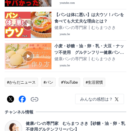
youtube.com
【パンは体に悪い】は大ウソ！パンを
食べても大丈夫な理由とは？
健康パンの専門家┃むらまつさき
youtu.be
小麦・砂糖・油・卵・乳・大豆・ナッ
ツ不使用 グルテンフリー健康パンの
作り方 ざっくり解説
健康パンの専門家┃むらまつさき
youtu.be
#からだニュース
#パン
#YouTube
#生活習慣
みんなの感想は？
チャンネル情報
健康パンの専門家 むらまつ さき【砂糖・油・卵・乳
不使用グルテンフリーパン】