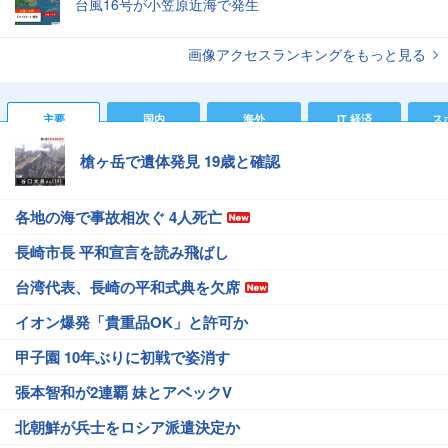
台風16号が小笠原近海で発生
画像アクセスランキングをもっと見る
主要
国内
海外
IT 経済
ス
槍ヶ岳で遺体発見 19歳と確認
各地の海で事故相次ぐ 4人死亡
長崎市長 平和宣言を読み飛ばし
台湾代表、長崎の平和式典を欠席
イオン爆発「貴重品OK」と許可か
甲子園 10年ぶりに初戦で姿消す
張本智和が2連覇 妹とアベックV
北朝鮮が兵士をロシア派遣決定か