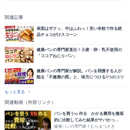
関連記事
表面はザクッ、中はふわっ！安い米粉で作る絶
品チョコがけスコーン
健康パンの専門家直伝！小麦・卵・乳不使用の
「ココアねじりパン」
健康パンの専門家が解説。パンを我慢する人が
陥る「不健康の罠」と、味方につける3つのコツ
もっと見る
関連動画（外部リンク）
パンを買うvs 作る かかる費用を徹底
的に比較してみた結果がヤバかっ
た…！
健康パンの専門家┃むらまつさき