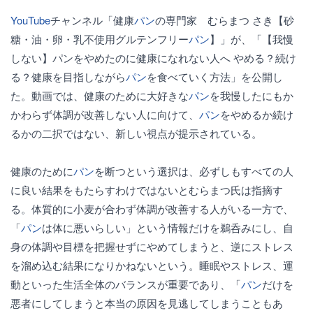
YouTube
チャンネル「健康
パン
の専門家 むらまつ さき【砂
糖・油・卵・乳不使用グルテンフリー
パン
】」が、「【我慢
しない】パンをやめたのに健康になれない人へ やめる？続け
る？健康を目指しながら
パン
を食べていく方法」を公開し
た。動画では、健康のために大好きな
パン
を我慢したにもか
かわらず体調が改善しない人に向けて、
パン
をやめるか続け
るかの二択ではない、新しい視点が提示されている。
健康のために
パン
を断つという選択は、必ずしもすべての人
に良い結果をもたらすわけではないとむらまつ氏は指摘す
る。体質的に小麦が合わず体調が改善する人がいる一方で、
「
パン
は体に悪いらしい」という情報だけを鵜呑みにし、自
身の体調や目標を把握せずにやめてしまうと、逆にストレス
を溜め込む結果になりかねないという。睡眠やストレス、運
動といった生活全体のバランスが重要であり、「
パン
だけを
悪者にしてしまうと本当の原因を見逃してしまうこともあ