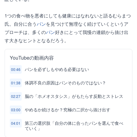
1つの食べ物を悪者にしても健康にはなれないと語るむらまつ
氏。自分に合う
パン
を見つけて無理なく続けていくというア
プローチは、多くの
パン
好きにとって我慢の連鎖から抜け出
す大きなヒントとなるだろう。
YouTubeの動画内容
パンを必ずしもやめる必要はない
00:46
体調不良の原因はパンそのものではない？
01:38
脳の「ホメオスタシス」がもたらす反動とストレス
02:27
やめるか続けるか？究極の二択から抜け出す
03:00
第三の選択肢「自分の体に合ったパンを選んで食べ
04:01
ていく」