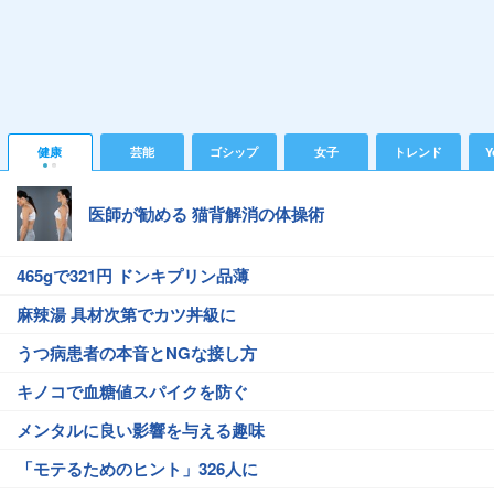
健康
芸能
ゴシップ
女子
トレンド
Y
医師が勧める 猫背解消の体操術
465gで321円 ドンキプリン品薄
麻辣湯 具材次第でカツ丼級に
うつ病患者の本音とNGな接し方
キノコで血糖値スパイクを防ぐ
メンタルに良い影響を与える趣味
「モテるためのヒント」326人に