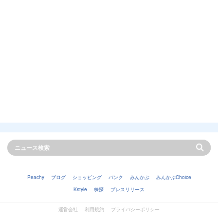
Peachy
ブログ
ショッピング
バンク
みんかぶ
みんかぶChoice
Kstyle
株探
プレスリリース
運営会社
利用規約
プライバシーポリシー