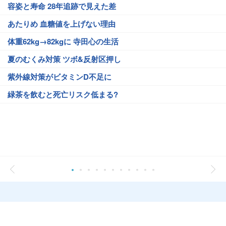
容姿と寿命 28年追跡で見えた差
あたりめ 血糖値を上げない理由
体重62kg→82kgに 寺田心の生活
夏のむくみ対策 ツボ&反射区押し
紫外線対策がビタミンD不足に
緑茶を飲むと死亡リスク低まる?