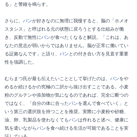
る」と警鐘を鳴らす。
さらに、
パン
が好きなのに無理に我慢すると、脳の「ホメオ
スタシス」と呼ばれる元の状態に戻ろうとする仕組みが働
き、反動で無性に
パン
が食べたくなると解説。「これは、あ
なたの意志が弱いからではありません。脳が正常に働いてい
る証拠なんです」と語り、
パン
との付き合い方を見直す重要
性を強調した。
むらまつ氏が最も伝えたいこととして挙げたのは、
パン
をや
めるか続けるかの究極の二択から抜け出すことである。小麦
粉のグルテンや添加物が気になるのであれば、完全に断つの
ではなく、「自分の体に合った
パン
を選んで食べていく」と
いう第三の選択肢を持つことを推奨。実際に小麦粉や砂糖、
油、卵、乳製品を使わなくても
パン
は作れると述べ、健康に
気を遣いながら
パン
を食べ続ける生活が可能であることを実
証している。