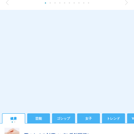
健康
芸能
ゴシップ
女子
トレンド
Y