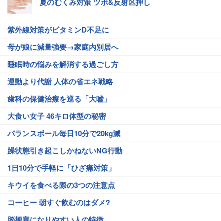
夏のむくみ対策 ツボ&反射区押し
紫外線対策がビタミンD不足に
母が娘に減量強要→家庭内別居へ
睡眠時の悩みを解消する過ごし方
運動より代謝 人体の省エネ戦略
歯科の保健治療を巡る「大嘘」
大食い女子 46キロ体型の秘密
バランスボール毎日10分で20kg減
躁状態引き起こしかねないNG行動
1日10分で手軽に「ひざ痛対策」
キウイを食べる際の3つの注意点
コーヒー 朝すぐ飲むのはダメ?
脳梗塞になりやすい人の特徴