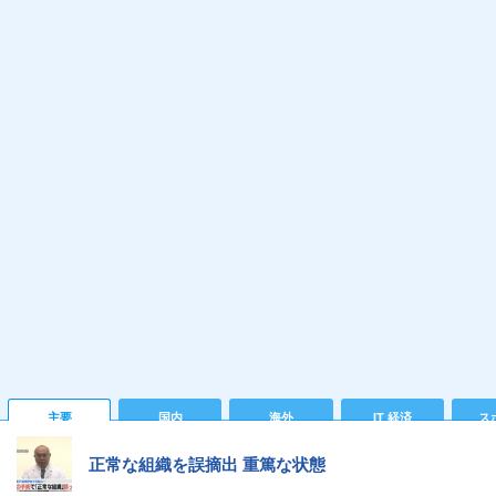
主要
国内
海外
IT 経済
ス
正常な組織を誤摘出 重篤な状態