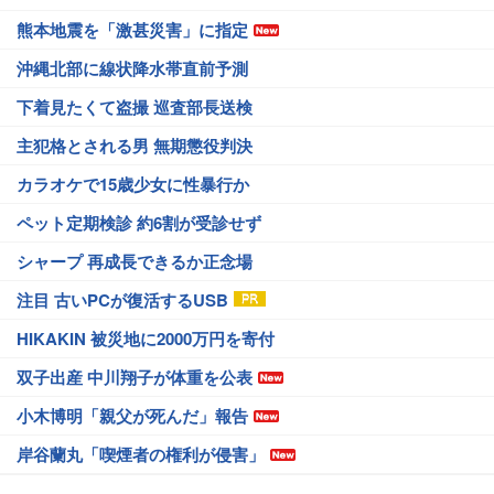
熊本地震を「激甚災害」に指定
沖縄北部に線状降水帯直前予測
下着見たくて盗撮 巡査部長送検
主犯格とされる男 無期懲役判決
カラオケで15歳少女に性暴行か
ペット定期検診 約6割が受診せず
シャープ 再成長できるか正念場
注目 古いPCが復活するUSB
HIKAKIN 被災地に2000万円を寄付
双子出産 中川翔子が体重を公表
小木博明「親父が死んだ」報告
岸谷蘭丸「喫煙者の権利が侵害」