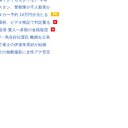
スタン、警察隊が千人殺害か
タカー予約 10万円分当たる
園初、ビデオ検証で判定覆る
FA会長 愛人へ多額の金銭疑惑
P・蔦谷好位置氏 離婚を公表
で雀士の伊達朱里紗が結婚
での無断撮影に女性アナ苦言