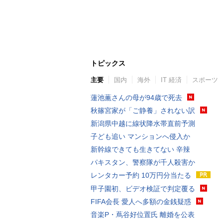
トピックス
主要
国内
海外
IT 経済
スポーツ
蓮池薫さんの母が94歳で死去
秋篠宮家が「ご静養」されない訳
新潟県中越に線状降水帯直前予測
子ども追い マンションへ侵入か
新幹線できても生きてない 辛辣
パキスタン、警察隊が千人殺害か
レンタカー予約 10万円分当たる
甲子園初、ビデオ検証で判定覆る
FIFA会長 愛人へ多額の金銭疑惑
音楽P・蔦谷好位置氏 離婚を公表