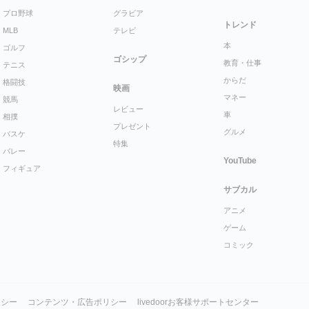
プロ野球
グラビア
トレンド
MLB
テレビ
本
ゴルフ
ゴシップ
教育・仕事
テニス
からだ
格闘技
映画
マネー
競馬
レビュー
車
相撲
プレゼント
グルメ
バスケ
特集
バレー
YouTube
フィギュア
サブカル
アニメ
ゲーム
コミック
リシー
コンテンツ・広告ポリシー
livedoorお客様サポートセンター