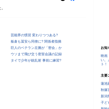
た。
芸能界の慣習 変わりつつある?
板倉も冨安ら同僚に? 関係者指摘
巨人のベテラン左腕が「密会」か
お知
ウソまで飛び交う密室会議の記録
映画
い。
タイで少年が銃乱射 事前に練習?
ト！
主要
蓮池
秋篠
新潟
子ど
新幹