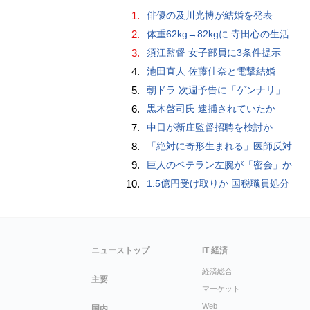
1.
俳優の及川光博が結婚を発表
2.
体重62kg→82kgに 寺田心の生活
3.
須江監督 女子部員に3条件提示
4.
池田直人 佐藤佳奈と電撃結婚
5.
朝ドラ 次週予告に「ゲンナリ」
6.
黒木啓司氏 逮捕されていたか
7.
中日が新庄監督招聘を検討か
8.
「絶対に奇形生まれる」医師反対
9.
巨人のベテラン左腕が「密会」か
10.
1.5億円受け取りか 国税職員処分
ニューストップ
IT 経済
経済総合
主要
マーケット
Web
国内