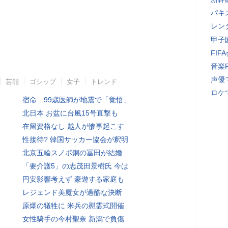
パキ
レン
甲子
FI
音楽
声優
芸能
ゴシップ
女子
トレンド
ロケ
宿命…99歳医師が地震で「覚悟」
北日本 お盆に台風15号直撃も
在留資格なし 越人が惨事起こす
性接待? 韓国サッカー協会が釈明
北京五輪スノボ銅の冨田が結婚
「要介護5」の志茂田景樹氏 今は
円安影響考えず 豪遊する家庭も
レジェンド美魔女が過酷な決断
原爆の犠牲に 米兵の慰霊式開催
女性騎手の今村聖奈 新潟で負傷