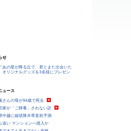
らせ
『あの星が降る丘で、君とまた出会いた
』オリジナルグッズを3名様にプレゼン
ニュース
薫さんの母が94歳で死去
宮家が「ご静養」されない訳
県中越に線状降水帯直前予測
も追い マンションへ侵入か
線できても生きてない 辛辣