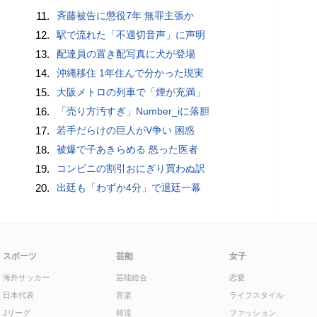
11.
斉藤被告に懲役7年 無罪主張か
12.
駅で流れた「不適切音声」に声明
13.
配達員の置き配写真に犬が登場
14.
沖縄移住 1年住んで分かった現実
15.
大阪メトロの列車で「煙が充満」
16.
「売り方汚すぎ」Number_iに落胆
17.
若手だらけの巨人がV争い 困惑
18.
被爆で子あきらめる 怒った医者
19.
コンビニの割引おにぎり買わぬ訳
20.
出廷も「わずか4分」で退廷一幕
スポーツ
芸能
女子
海外サッカー
芸能総合
恋愛
日本代表
音楽
ライフスタイル
Jリーグ
韓流
ファッション