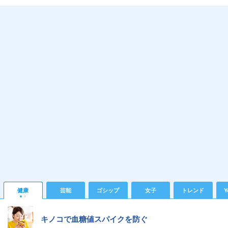
健康
芸能
ゴシップ
女子
トレンド
Y
キノコで血糖値スパイクを防ぐ