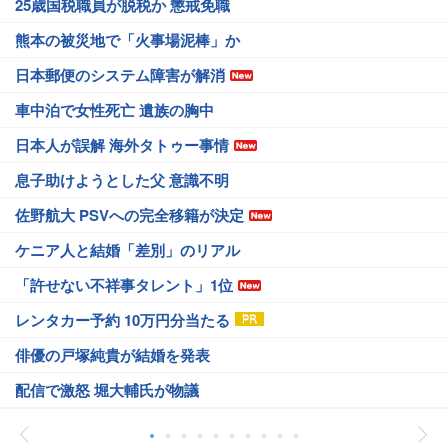
25歳国税職員が脱税か 懲戒免職
熊本の被災地で「火事場泥棒」か
日本郵便のシステム障害が解消
車中泊で女性死亡 遺族の胸中
日本人が誤解 海外タトゥー事情
息子助けようとした父 意識不明
佐野航大 PSVへの完全移籍が決定
ケニア人と結婚「差別」のリアル
「許せない不祥事タレント」1位
レンタカー予約 10万円分当たる
俳優の戸塚純貴が結婚を発表
配信で激怒 堀大輔氏が物議