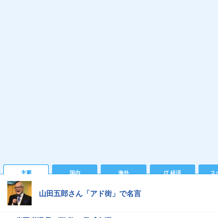
主要
国内
海外
IT 経済
ス
山田五郎さん「アド街」で名言