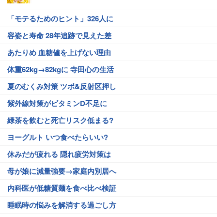
「モテるためのヒント」326人に
容姿と寿命 28年追跡で見えた差
あたりめ 血糖値を上げない理由
体重62kg→82kgに 寺田心の生活
夏のむくみ対策 ツボ&反射区押し
紫外線対策がビタミンD不足に
緑茶を飲むと死亡リスク低まる?
ヨーグルト いつ食べたらいい?
休みだが疲れる 隠れ疲労対策は
母が娘に減量強要→家庭内別居へ
内科医が低糖質麺を食べ比べ検証
睡眠時の悩みを解消する過ごし方