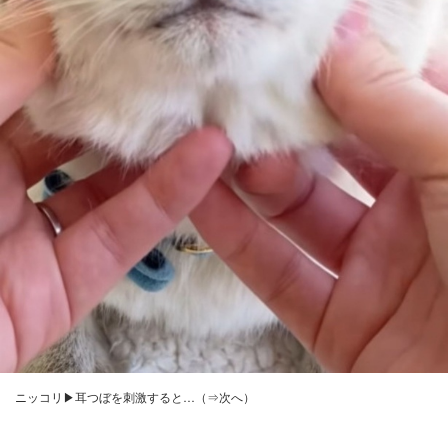
ニッコリ▶耳つぼを刺激すると…（⇒次へ）