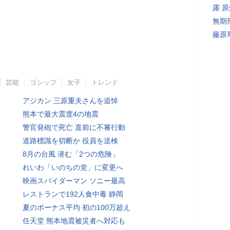
露 
無期
藤原
芸能
ゴシップ
女子
トレンド
アジカン 三原重夫さんを追悼
熊本で最大震度4の地震
警官発砲で死亡 直前に不審行動
道路標識を切断か 役員を送検
8月の台風 潜む「2つの危険」
れいわ「いのちの党」に変更へ
映画スパイダーマン ソニー最高
レストランで192人食中毒 静岡
夏のボーナス平均 初の100万超え
任天堂 熊本地震被災者へ対応も