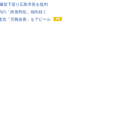
原爆投下巡り広島市長を批判
刑の「終身刑化」傾向続く
竜也「労務改善」をアピール