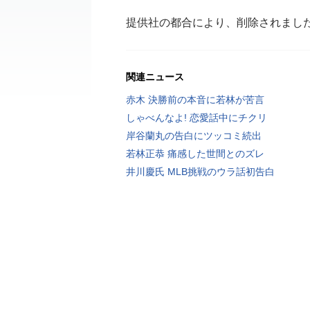
提供社の都合により、削除されまし
関連ニュース
赤木 決勝前の本音に若林が苦言
しゃべんなよ! 恋愛話中にチクリ
岸谷蘭丸の告白にツッコミ続出
若林正恭 痛感した世間とのズレ
井川慶氏 MLB挑戦のウラ話初告白