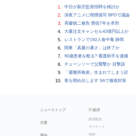
1.
中日が新庄監督招聘を検討か
2.
深夜アニメに喫煙描写 BPOで議論
3.
斉藤慎二被告 懲役7年を求刑
4.
大量注文キャンセル43億円以上か
5.
レストランで192人食中毒 静岡
6.
関東「真夏の暑さ」は終了か
7.
90歳患者を殴る? 看護助手を逮捕
8.
チェーンソーで父襲撃か 目撃談
9.
「避難所格差」生まれてしまう訳
10.
客を閉め出します SAで徹底対策
ニューストップ
IT 経済
経済総合
主要
マーケット
Web
国内