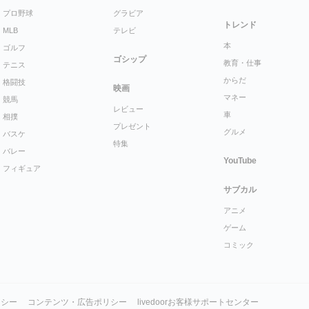
プロ野球
グラビア
トレンド
MLB
テレビ
本
ゴルフ
ゴシップ
教育・仕事
テニス
からだ
格闘技
映画
マネー
競馬
レビュー
車
相撲
プレゼント
グルメ
バスケ
特集
バレー
YouTube
フィギュア
サブカル
アニメ
ゲーム
コミック
リシー
コンテンツ・広告ポリシー
livedoorお客様サポートセンター