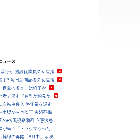
ニュース
に暴行か 施設従業員の女逮捕
包丁? 毎日新聞記者の女逮捕
「真夏の暑さ」は終了か
酔者」熊本で通報が頻発か
に自転車侵入 路側帯を逆走
駐車場から車落下 夫婦死傷
氏のPV風視察動画 立憲激怒
隣が民泊「トラウマなった」
新幹線の再開「8月中」示唆