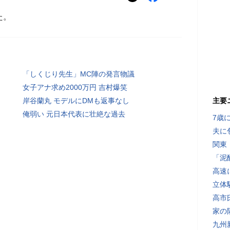
た。
「しくじり先生」MC陣の発言物議
女子アナ求め2000万円 吉村爆笑
岸谷蘭丸 モデルにDMも返事なし
主要
俺弱い 元日本代表に壮絶な過去
7歳
夫に
関東
「泥
高速
立体
高市
家の
九州