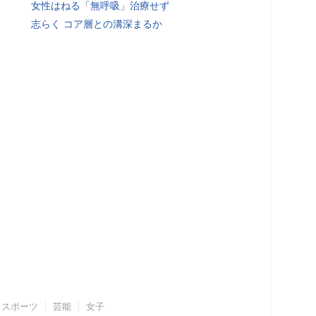
女性はねる「無呼吸」治療せず
志らく コア層との溝深まるか
スポーツ
芸能
女子