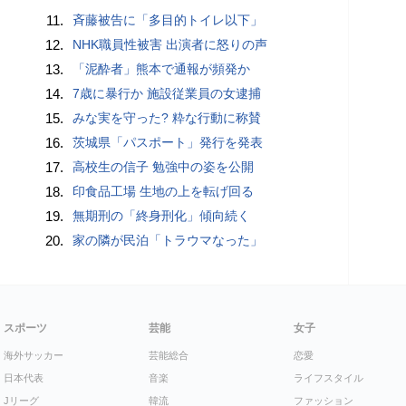
11.
斉藤被告に「多目的トイレ以下」
12.
NHK職員性被害 出演者に怒りの声
13.
「泥酔者」熊本で通報が頻発か
14.
7歳に暴行か 施設従業員の女逮捕
15.
みな実を守った? 粋な行動に称賛
16.
茨城県「パスポート」発行を発表
17.
高校生の信子 勉強中の姿を公開
18.
印食品工場 生地の上を転げ回る
19.
無期刑の「終身刑化」傾向続く
20.
家の隣が民泊「トラウマなった」
スポーツ
芸能
女子
海外サッカー
芸能総合
恋愛
日本代表
音楽
ライフスタイル
Jリーグ
韓流
ファッション