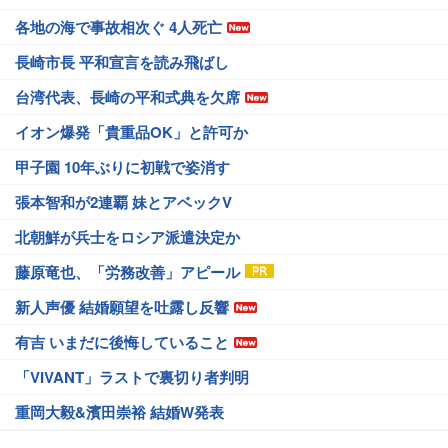
各地の海で事故相次ぐ 4人死亡
長崎市長 平和宣言を読み飛ばし
台湾代表、長崎の平和式典を欠席
イオン爆発「貴重品OK」と許可か
甲子園 10年ぶりに初戦で姿消す
張本智和が2連覇 妹とアベックV
北朝鮮が兵士をロシア派遣決定か
藤原竜也、「労務改善」アピール
新人声優 結婚願望を吐露し反響
有吉 いまだに後悔していること
「VIVANT」ラストで裏切り者判明
重岡大毅&濱田崇裕 結婚W発表