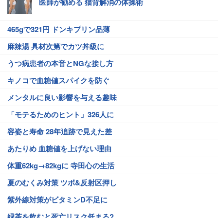
医師が勧める 猫背解消の体操術
465gで321円 ドンキプリン品薄
麻辣湯 具材次第でカツ丼級に
うつ病患者の本音とNGな接し方
キノコで血糖値スパイクを防ぐ
メンタルに良い影響を与える趣味
「モテるためのヒント」326人に
容姿と寿命 28年追跡で見えた差
あたりめ 血糖値を上げない理由
体重62kg→82kgに 寺田心の生活
夏のむくみ対策 ツボ&反射区押し
紫外線対策がビタミンD不足に
緑茶を飲むと死亡リスク低まる?