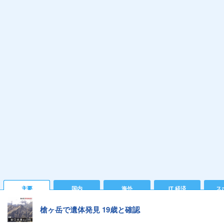
主要
国内
海外
IT 経済
ス
槍ヶ岳で遺体発見 19歳と確認