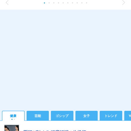
健康
芸能
ゴシップ
女子
トレンド
Y