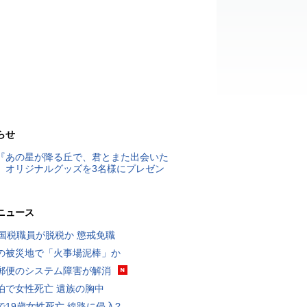
らせ
『あの星が降る丘で、君とまた出会いた
』オリジナルグッズを3名様にプレゼン
ニュース
歳国税職員が脱税か 懲戒免職
の被災地で「火事場泥棒」か
郵便のシステム障害が解消
泊で女性死亡 遺族の胸中
で19歳女性死亡 線路に侵入?