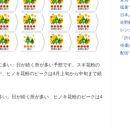
猛暑
日本
佐野
レン
「許
俳優
配信
に多い」日が続く所が多い予想です。スギ花粉の
が、ヒノキ花粉のピークは4月上旬から中旬まで続
多い」日が続く所が多い ヒノキ花粉のピークは4