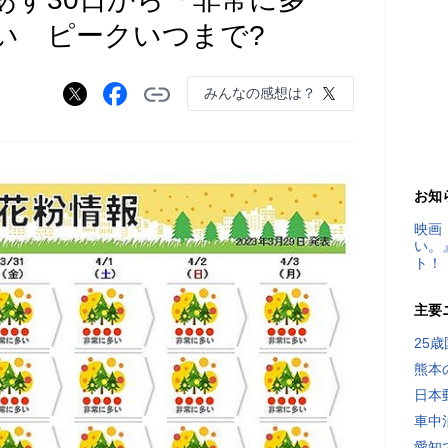
い ピークいつまで?
みんなの感想は？
お知
映画
い。
ト！
主要
25
熊本
日本
車中
愛知