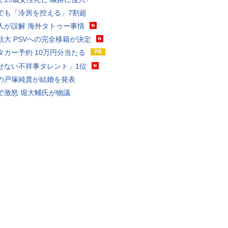
でも「冷房を控える」7割超
人が誤解 海外タトゥー事情
航大 PSVへの完全移籍が決定
タカー予約 10万円分当たる
せない不祥事タレント」1位
の戸塚純貴が結婚を発表
で激怒 堀大輔氏が物議