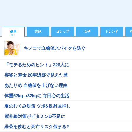
健康
芸能
ゴシップ
女子
トレンド
Y
キノコで血糖値スパイクを防ぐ
「モテるためのヒント」326人に
容姿と寿命 28年追跡で見えた差
あたりめ 血糖値を上げない理由
体重62kg→82kgに 寺田心の生活
夏のむくみ対策 ツボ&反射区押し
紫外線対策がビタミンD不足に
緑茶を飲むと死亡リスク低まる?