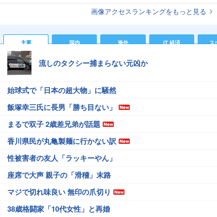
画像アクセスランキングをもっと見る
主要
国内
海外
IT 経済
ス
流しのタクシー捕まらない元凶か
始球式で「日本の超大物」に騒然
飯塚幸三氏に長男「勝ち目ない」
まるで双子 2歳差兄弟が話題
香川県民が丸亀製麺に行かない訳
性被害者の友人「ラッキーやん」
座席で大声 親子の「滑稽」末路
マジで切れ味良い 無印の爪切り
38歳格闘家「10代女性」と再婚