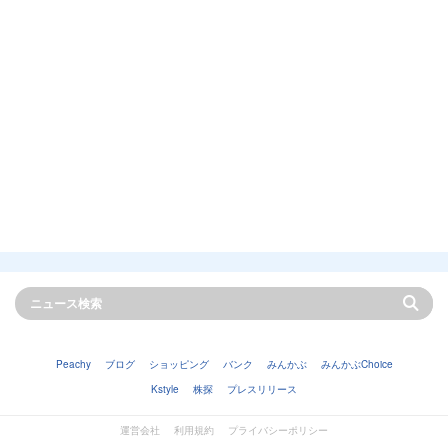
Peachy
ブログ
ショッピング
バンク
みんかぶ
みんかぶChoice
Kstyle
株探
プレスリリース
運営会社
利用規約
プライバシーポリシー