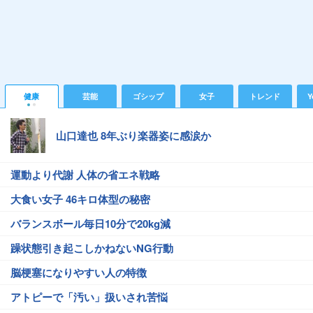
健康
芸能
ゴシップ
女子
トレンド
Y
山口達也 8年ぶり楽器姿に感涙か
運動より代謝 人体の省エネ戦略
大食い女子 46キロ体型の秘密
バランスボール毎日10分で20kg減
躁状態引き起こしかねないNG行動
脳梗塞になりやすい人の特徴
アトピーで「汚い」扱いされ苦悩