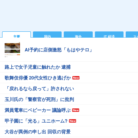
主要
国内
海外
IT 経済
ス
AI予約に店側激怒「もはやテロ」
路上で女子児童に触れたか 逮捕
歌舞伎俳優 20代女性ひき逃げか
「戻れるなら戻って」許されない
玉川氏の「警察官が死刑」に批判
満員電車にベビーカー 議論呼ぶ
甲子園に「光る」ユニホーム?
大谷が異例の申し出 回収の背景