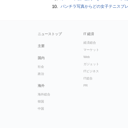
10.
パンチラ写真からどの女子テニスプレーヤーのものなのか当てるクイズ「Tennis Upski
ニューストップ
IT 経済
経済総合
主要
マーケット
Web
国内
ガジェット
社会
ITビジネス
政治
IT総合
海外
PR
海外総合
韓国
中国