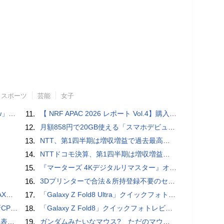
スポーツ
芸能
女子
言われる？
11.
【 NRF APAC 2026 レポート Vol.4】購入の瞬間に眠る価値 Transaction Momentとリテールの次の成長戦略
12.
月額858円で20GB使える「スマホデビュープラン U15」ドコモが提供、ahamoも割引になる親子割も
13.
NTT、第1四半期は増収増益で過去最高 IOWNや分散GPUの取り組みを説明
14.
NTTドコモ決算、第1四半期は増収増益 通信収入に底打ちの兆し、金融・AIを強化
15.
『マーターズ 4Kデジタルリマスター』オールナイト上映、鬼畜な併映作品が決定 全部観たら“生還証”をプレゼント［ホラー通信］
16.
3Dプリンターで合法＆所持登録不要のセミオートマチック銃を自作、発砲試験にも成功した猛者が登場
底解説
17.
「Galaxy Z Fold8 Ultra」クイックフォトレビュー
搭載していますよ
18.
「Galaxy Z Fold8」クイックフォトレビュー
を抑制
19.
ガンダムみたいなマウス? ただのマウスとは違うのだよ1944通りの形状に変更できる驚異のマウス