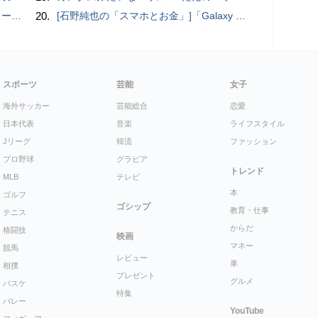
rts」
20.
[石野純也の「スマホとお金」]「Galaxy Z Fold7／Flip7」発表、注目したいソフトバンクの価格攻勢
スポーツ
芸能
女子
海外サッカー
芸能総合
恋愛
日本代表
音楽
ライフスタイル
Jリーグ
韓流
ファッション
プロ野球
グラビア
トレンド
MLB
テレビ
本
ゴルフ
ゴシップ
教育・仕事
テニス
からだ
格闘技
映画
マネー
競馬
レビュー
車
相撲
プレゼント
グルメ
バスケ
特集
バレー
YouTube