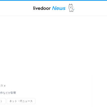
ース
>
動作などが影響
ク）
ネット・ITニュース