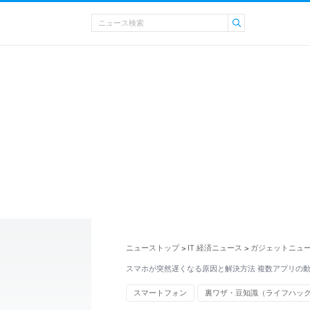
ニューストップ
IT 経済ニュース
ガジェットニュ
>
>
スマホが突然遅くなる原因と解決方法 複数アプリの
スマートフォン
裏ワザ・豆知識（ライフハッ