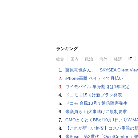
ランキング
総合
国内
政治
海外
経済
IT
1.
藤原竜也さん、「SKYSEA Client View」新CMで「AI労務改善」をアピール 働き方をAIが分析したら「すぐに休んで」と
2.
iPhone高騰 ペイディで月払い
3.
ワイモバイル 単身割引は1年限定
4.
ドコモ U15向け新プラン発表
5.
ドコモ 台風13号で通信障害発生
6.
米議員ら 山火事賭けに規制要求
7.
GMOとくとくBBが10月1日よりWiMAXなど月額605円値上げ！全6種の重要変更を徹
8.
【これが新しい格安】コスパ重視の新CPUを搭載した「 Beelink EQi Wildcat Lake Core 3 304」をレビューします。なんと10G LANも
9.
米Bose、第2世代「QuietComfort」発表 ノイキャン強化、メガネ着用時の低下