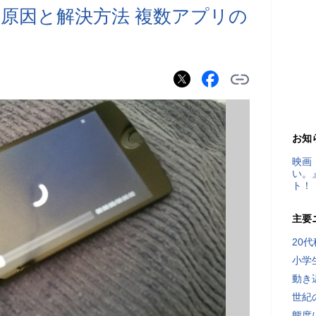
原因と解決方法 複数アプリの
お知
映画
い。
ト！
主要
20
小学
動き
世紀
態度