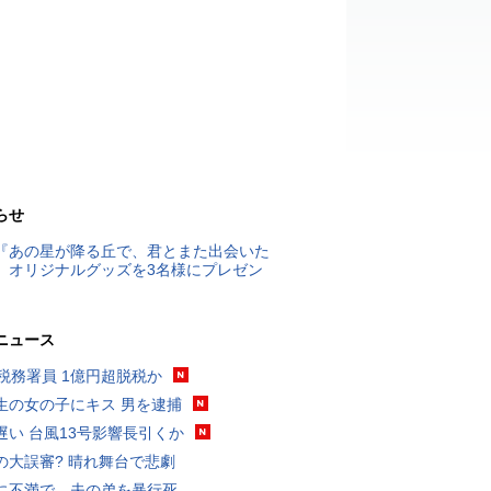
らせ
『あの星が降る丘で、君とまた出会いた
』オリジナルグッズを3名様にプレゼン
ニュース
代税務署員 1億円超脱税か
生の女の子にキス 男を逮捕
遅い 台風13号影響長引くか
の大誤審? 晴れ舞台で悲劇
に不満で…夫の弟を暴行死