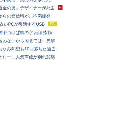
合金の男」デザイナーが死去
からの受信料が…不満爆発
 古いPCが復活するUSB
猶予つけば御の字 記者指摘
言わないから同意では…見解
ちゃみ熱望も10回落ちた過去
ヤロー…人気声優が別れ悲痛