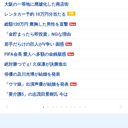
大阪の一等地に廃墟化した商店街
レンタカー予約 10万円分当たる
総額120万円 豊胸した男性を直撃
「金貯まったら即投資」NGな理由
若手だらけの巨人がV争い 困惑
FIFA会長 愛人へ多額の金銭疑惑
絶対勝つでぇ! 久保凛が決勝進出
俳優の及川光博が結婚を発表
「ウマ娘」出演声優が結婚を発表
「要介護5」の志茂田景樹氏 今は