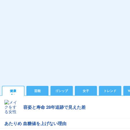
健康
芸能
ゴシップ
女子
トレンド
Y
容姿と寿命 28年追跡で見えた差
あたりめ 血糖値を上げない理由