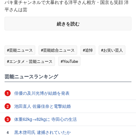
バキ童チャンネルで大暴れする洋平さん相方・国京も笑顔 洋
平さんは芸
続きを読む
#芸能ニュース
#芸能総合ニュース
#追悼
#お笑い芸人
#エンタメ・芸能ニュース
#YouTube
芸能ニュースランキング
俳優の及川光博が結婚を発表
1
池田直人 佐藤佳奈と電撃結婚
2
体重62kg→82kgに 寺田心の生活
3
黒木啓司氏 逮捕されていたか
4