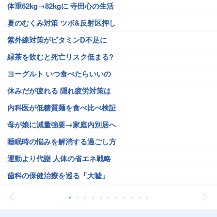
体重62kg→82kgに 寺田心の生活
夏のむくみ対策 ツボ&反射区押し
紫外線対策がビタミンD不足に
緑茶を飲むと死亡リスク低まる?
ヨーグルト いつ食べたらいいの
休みだが疲れる 隠れ疲労対策は
内科医が低糖質麺を食べ比べ検証
母が娘に減量強要→家庭内別居へ
睡眠時の悩みを解消する過ごし方
運動より代謝 人体の省エネ戦略
歯科の保健治療を巡る「大嘘」