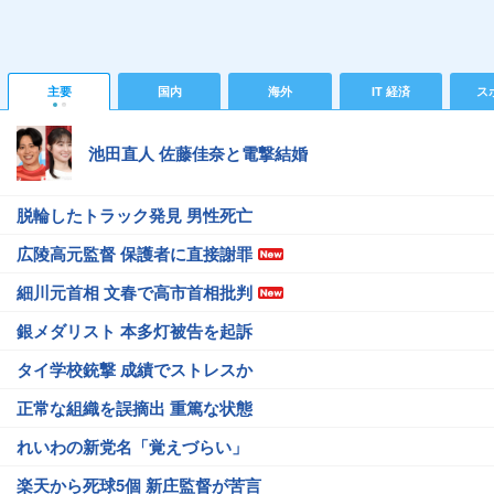
主要
国内
海外
IT 経済
ス
池田直人 佐藤佳奈と電撃結婚
脱輪したトラック発見 男性死亡
広陵高元監督 保護者に直接謝罪
細川元首相 文春で高市首相批判
銀メダリスト 本多灯被告を起訴
タイ学校銃撃 成績でストレスか
正常な組織を誤摘出 重篤な状態
れいわの新党名「覚えづらい」
楽天から死球5個 新庄監督が苦言