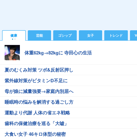
健康
芸能
ゴシップ
女子
トレンド
Y
体重62kg→82kgに 寺田心の生活
夏のむくみ対策 ツボ&反射区押し
紫外線対策がビタミンD不足に
母が娘に減量強要→家庭内別居へ
睡眠時の悩みを解消する過ごし方
運動より代謝 人体の省エネ戦略
歯科の保健治療を巡る「大嘘」
大食い女子 46キロ体型の秘密