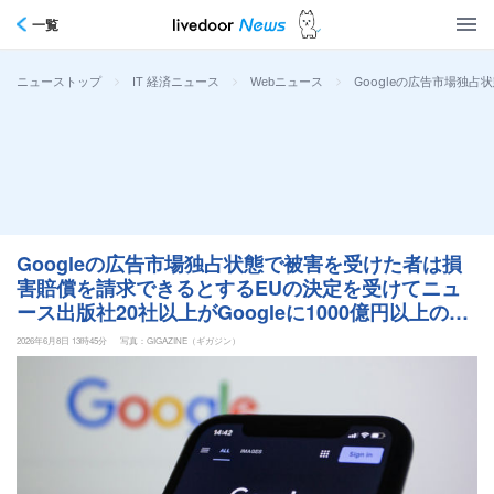
一覧
>
>
>
Googleの広告市場独
ニューストップ
IT 経済ニュース
Webニュース
Googleの広告市場独占状態で被害を受けた者は損
害賠償を請求できるとするEUの決定を受けてニュ
ース出版社20社以上がGoogleに1000億円以上の賠
償請求
2026年6月8日 13時45分
写真：GIGAZINE（ギガジン）