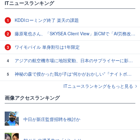
ITニュースランキング
KDDIローミング終了 楽天の課題
1
藤原竜也さん、「SKYSEA Client View」新CMで「AI労務改善」をアピール 働き方をAIが分析したら「すぐに休んで」と言われる？
2
ワイモバイル 単身割引は1年限定
3
アジアの航空機市場に地殻変動、日本のサプライヤーに影響も
4
神秘の森で授かった我が子は“何かがおかしい”『ナイトボーン -夜哭-』本編映像解禁 母の絶叫顔うちわが全国の劇場に［ホラー通信］
5
ITニュースランキングをもっと見る
画像アクセスランキング
中日が新庄監督招聘を検討か