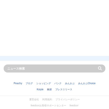
Peachy
ブログ
ショッピング
バンク
みんかぶ
みんかぶChoice
Kstyle
株探
プレスリリース
運営会社
利用規約
プライバシーポリシー
livedoorお客様サポートセンター
livedoor