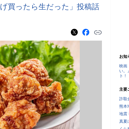
げ買ったら生だった」投稿話
お知
映画
い。
ト！
主要
詐取
熊本
地震
真夏
くら