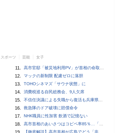
スポーツ
芸能
女子
11.
高市官邸「被災地利用PV」が首相の命取りに？ 安倍元首相“コロナおこもり動画”の二の舞を自民党が危惧
12.
マックの新制限 配慮ゼロに落胆
13.
TOHOシネマズ「サウナ状態」に
14.
消費税巡る自民総務会、9人欠席
15.
不信任決議による失職から復活も兵庫県・斉藤知事への批判が再燃中！
16.
救急隊のドア破壊に賠償命令
17.
NHK職員に性加害 飲酒で記憶ない
18.
高市首相のあいさつはコピペ率85％…「広島への思い」石破前首相・愛子内親王とは絶望的格差
19.
【徹底解説】高市首相が広島でどう「非核三原則」言及？現状にとどめ将来は明言せず 著書では「邪魔になる」と主張