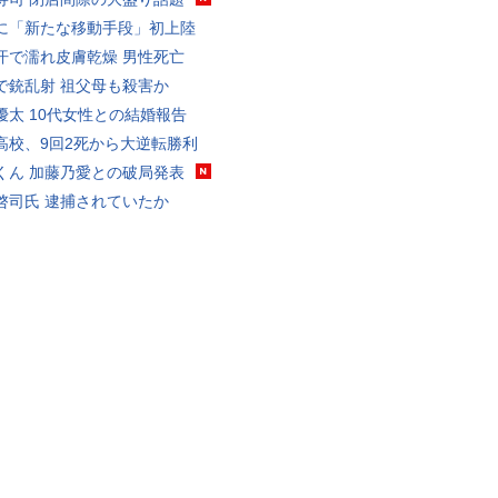
に「新たな移動手段」初上陸
汗で濡れ皮膚乾燥 男性死亡
で銃乱射 祖父母も殺害か
優太 10代女性との結婚報告
高校、9回2死から大逆転勝利
くん 加藤乃愛との破局発表
啓司氏 逮捕されていたか