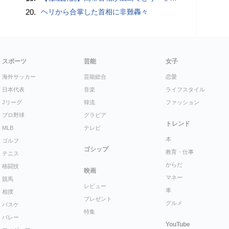
20.
ヘリから合掌した首相に非難轟々
スポーツ
芸能
女子
海外サッカー
芸能総合
恋愛
日本代表
音楽
ライフスタイル
Jリーグ
韓流
ファッション
プロ野球
グラビア
トレンド
MLB
テレビ
本
ゴルフ
ゴシップ
教育・仕事
テニス
からだ
格闘技
映画
マネー
競馬
レビュー
車
相撲
プレゼント
グルメ
バスケ
特集
バレー
YouTube