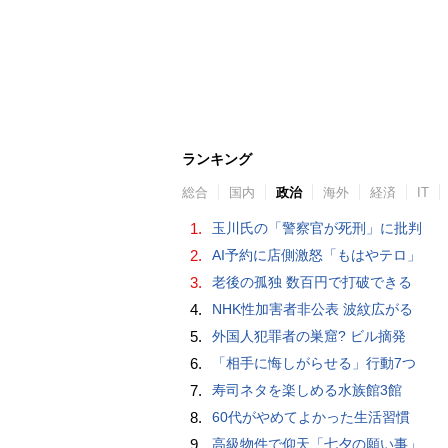
ランキング
総合
国内
政治
海外
経済
IT
1.
玉川氏の「警察官が死刑」に批判
2.
AI予約に店側激怒「もはやテロ」
3.
老後の孤独 数百円で打破できる
4.
NHK性加害者非公表 波紋広がる
5.
外国人犯罪者の巣窟? ビル摘発
6.
「相手に悔しがらせる」行動7つ
7.
寿司ネタを楽しめる水族館3館
8.
60代がやめてよかった生活習慣
9.
高級物件で仰天「七夕の願い事」