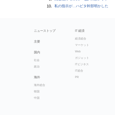
10.
私の指示が…ハビタ幹部明かした
ニューストップ
IT 経済
経済総合
主要
マーケット
Web
国内
ガジェット
社会
ITビジネス
政治
IT総合
海外
PR
海外総合
韓国
中国