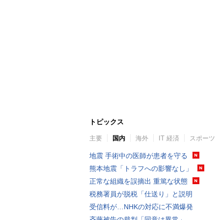
トピックス
主要
国内
海外
IT 経済
スポーツ
地震 手術中の医師が患者を守る
熊本地震「トラフへの影響なし」
正常な組織を誤摘出 重篤な状態
税務署員が脱税「仕送り」と説明
受信料が…NHKの対応に不満爆発
斉藤被告の裁判「同意は異常」