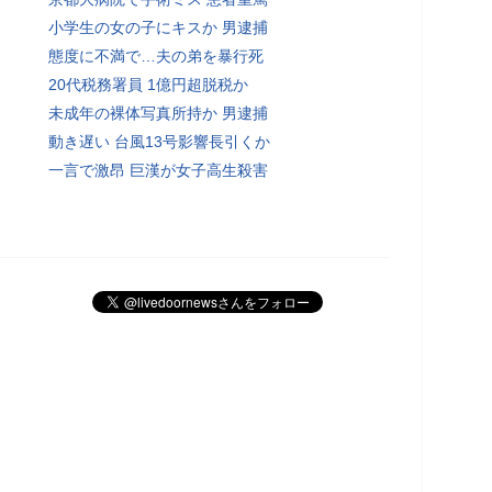
小学生の女の子にキスか 男逮捕
態度に不満で…夫の弟を暴行死
20代税務署員 1億円超脱税か
未成年の裸体写真所持か 男逮捕
動き遅い 台風13号影響長引くか
一言で激昂 巨漢が女子高生殺害