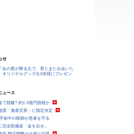
らせ
『あの星が降る丘で、君とまた出会いた
』オリジナルグッズを3名様にプレゼン
ニュース
金で競艇? 約1.3億円脱税か
地震「激甚災害」に指定決定
 手術中の医師が患者を守る
に完全防備姿「金を出せ」
寿司 閉店間際の大盛り話題