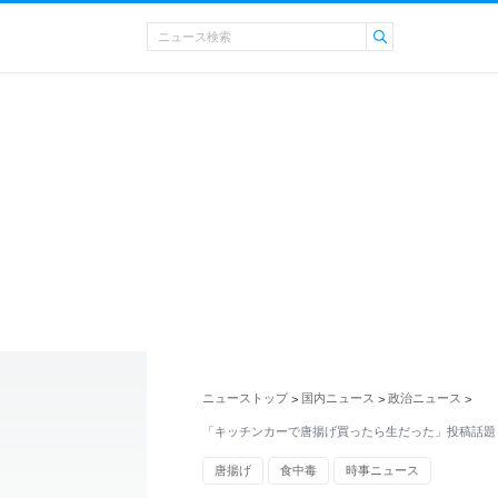
ニューストップ
国内ニュース
政治ニュース
>
>
>
「キッチンカーで唐揚げ買ったら生だった」投稿話題
唐揚げ
食中毒
時事ニュース