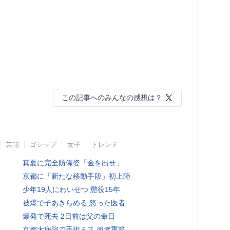
この記事へのみんなの感想は？
芸能
ゴシップ
女子
トレンド
真夏に完全防備姿「金を出せ」
京都に「新たな移動手段」初上陸
少年19人にわいせつ 懲役15年
被爆で子あきらめる 怒った医者
爆発で死去 2日前は父の命日
京都大病院で手術ミス 患者重篤