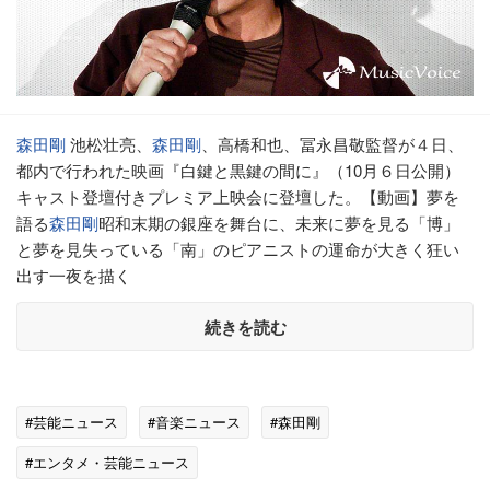
森田剛
池松壮亮、
森田剛
、高橋和也、冨永昌敬監督が４日、
都内で行われた映画『白鍵と黒鍵の間に』（10月６日公開）
キャスト登壇付きプレミア上映会に登壇した。【動画】夢を
語る
森田剛
昭和末期の銀座を舞台に、未来に夢を見る「博」
と夢を見失っている「南」のピアニストの運命が大きく狂い
出す一夜を描く
続きを読む
#芸能ニュース
#音楽ニュース
#森田剛
#エンタメ・芸能ニュース