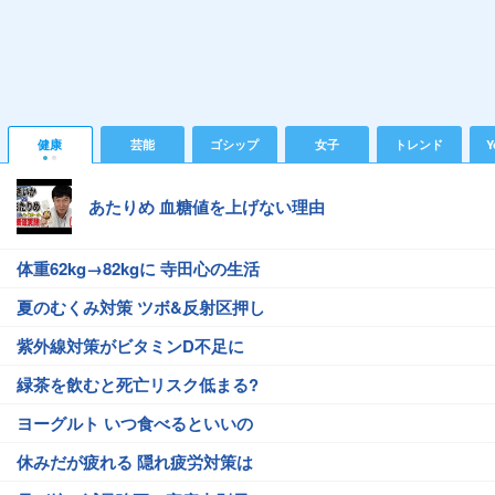
健康
芸能
ゴシップ
女子
トレンド
Y
あたりめ 血糖値を上げない理由
体重62kg→82kgに 寺田心の生活
夏のむくみ対策 ツボ&反射区押し
紫外線対策がビタミンD不足に
緑茶を飲むと死亡リスク低まる?
ヨーグルト いつ食べるといいの
休みだが疲れる 隠れ疲労対策は