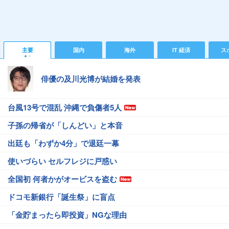
主要
国内
海外
IT 経済
ス
俳優の及川光博が結婚を発表
台風13号で混乱 沖縄で負傷者5人
子孫の帰省が「しんどい」と本音
出廷も「わずか4分」で退廷一幕
使いづらい セルフレジに戸惑い
全国初 何者かがオービスを盗む
ドコモ新銀行「誕生祭」に盲点
「金貯まったら即投資」NGな理由