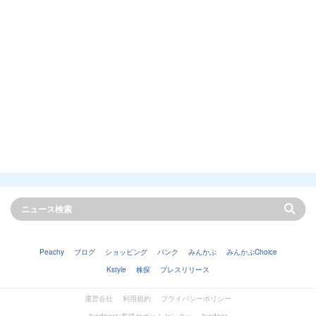
Peachy
ブログ
ショッピング
バンク
みんかぶ
みんかぶChoice
Kstyle
株探
プレスリリース
運営会社
利用規約
プライバシーポリシー