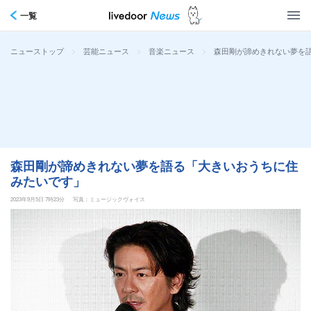
一覧
>
>
>
森田剛が諦めきれない夢を
ニューストップ
芸能ニュース
音楽ニュース
森田剛が諦めきれない夢を語る「大きいおうちに住
みたいです」
2023年9月5日 7時23分
写真：ミュージックヴォイス