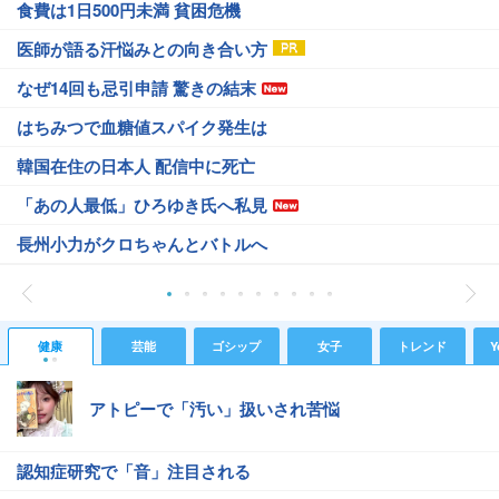
食費は1日500円未満 貧困危機
医師が語る汗悩みとの向き合い方
なぜ14回も忌引申請 驚きの結末
はちみつで血糖値スパイク発生は
韓国在住の日本人 配信中に死亡
「あの人最低」ひろゆき氏へ私見
長州小力がクロちゃんとバトルへ
健康
芸能
ゴシップ
女子
トレンド
Y
アトピーで「汚い」扱いされ苦悩
認知症研究で「音」注目される