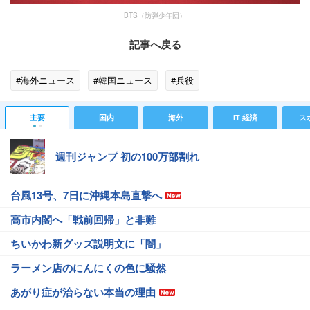
BTS（防弾少年団）
記事へ戻る
#海外ニュース
#韓国ニュース
#兵役
主要
国内
海外
IT 経済
ス
週刊ジャンプ 初の100万部割れ
台風13号、7日に沖縄本島直撃へ
高市内閣へ「戦前回帰」と非難
ちいかわ新グッズ説明文に「闇」
ラーメン店のにんにくの色に騒然
あがり症が治らない本当の理由