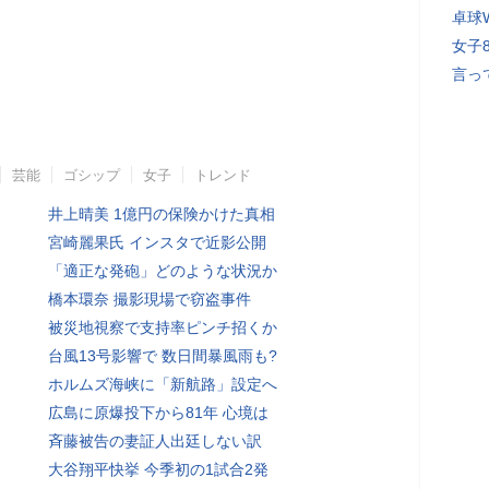
卓球
女子
言っ
芸能
ゴシップ
女子
トレンド
井上晴美 1億円の保険かけた真相
宮崎麗果氏 インスタで近影公開
「適正な発砲」どのような状況か
橋本環奈 撮影現場で窃盗事件
被災地視察で支持率ピンチ招くか
台風13号影響で 数日間暴風雨も?
ホルムズ海峡に「新航路」設定へ
広島に原爆投下から81年 心境は
斉藤被告の妻証人出廷しない訳
大谷翔平快挙 今季初の1試合2発