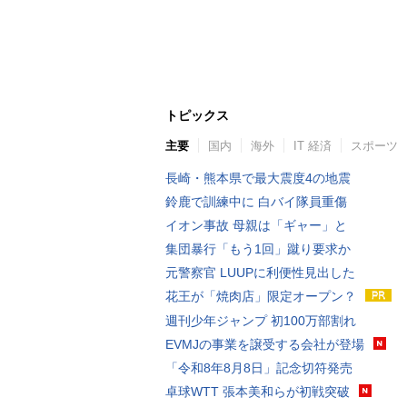
トピックス
主要
国内
海外
IT 経済
スポーツ
長崎・熊本県で最大震度4の地震
鈴鹿で訓練中に 白バイ隊員重傷
イオン事故 母親は「ギャー」と
集団暴行「もう1回」蹴り要求か
元警察官 LUUPに利便性見出した
花王が「焼肉店」限定オープン？
週刊少年ジャンプ 初100万部割れ
EVMJの事業を譲受する会社が登場
「令和8年8月8日」記念切符発売
卓球WTT 張本美和らが初戦突破