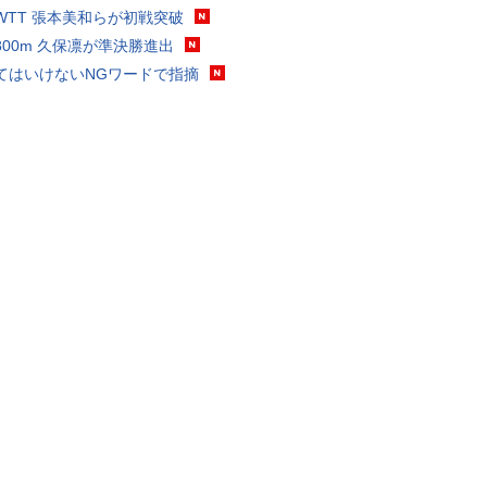
WTT 張本美和らが初戦突破
800m 久保凛が準決勝進出
てはいけないNGワードで指摘