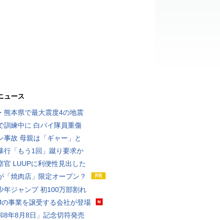
ニュース
・熊本県で最大震度4の地震
で訓練中に 白バイ隊員重傷
ン事故 母親は「ギャー」と
暴行「もう1回」蹴り要求か
察官 LUUPに利便性見出した
が「焼肉店」限定オープン？
少年ジャンプ 初100万部割れ
MJの事業を譲受する会社が登場
和8年8月8日」記念切符発売