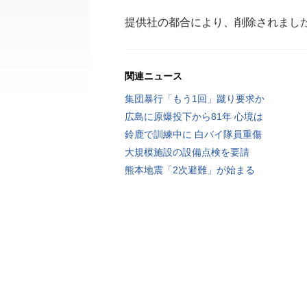
提供社の都合により、削除されまし
関連ニュース
集団暴行「もう1回」蹴り要求か
広島に原爆投下から81年 心境は
鈴鹿で訓練中に 白バイ隊員重傷
大規模施設の設備点検を要請
熊本地震「2次避難」が始まる