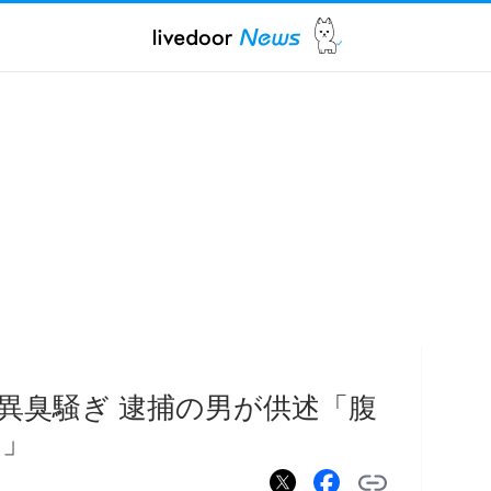
異臭騒ぎ 逮捕の男が供述「腹
…」