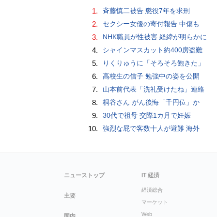
1.
斉藤慎二被告 懲役7年を求刑
2.
セクシー女優の寄付報告 中傷も
3.
NHK職員が性被害 経緯が明らかに
4.
シャインマスカット約400房盗難
5.
りくりゅうに「そろそろ飽きた」
6.
高校生の信子 勉強中の姿を公開
7.
山本前代表「洗礼受けたね」連絡
8.
桐谷さん がん後悔「千円位」か
9.
30代で祖母 交際1カ月で妊娠
10.
強烈な屁で客数十人が避難 海外
ニューストップ
IT 経済
経済総合
主要
マーケット
Web
国内