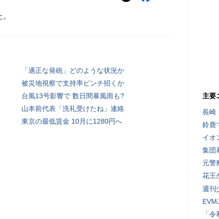
た。
「適正な発砲」どのような状況か
被災地視察で支持率ピンチ招くか
台風13号影響で 数日間暴風雨も?
主要
山本前代表「洗礼受けたね」連絡
長崎
東京の最低賃金 10月に1280円へ
鈴鹿
イオ
集団
元警
花王
週刊
EV
「令