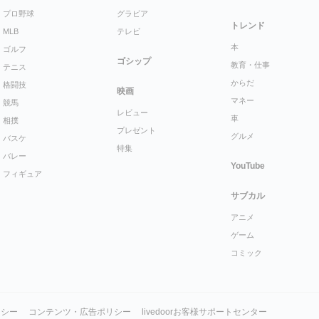
プロ野球
グラビア
トレンド
MLB
テレビ
本
ゴルフ
ゴシップ
教育・仕事
テニス
からだ
格闘技
映画
マネー
競馬
レビュー
車
相撲
プレゼント
グルメ
バスケ
特集
バレー
YouTube
フィギュア
サブカル
アニメ
ゲーム
コミック
リシー
コンテンツ・広告ポリシー
livedoorお客様サポートセンター