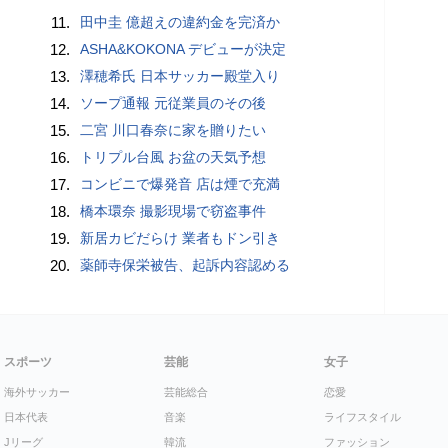
11.
田中圭 億超えの違約金を完済か
12.
ASHA&KOKONA デビューが決定
13.
澤穂希氏 日本サッカー殿堂入り
14.
ソープ通報 元従業員のその後
15.
二宮 川口春奈に家を贈りたい
16.
トリプル台風 お盆の天気予想
17.
コンビニで爆発音 店は煙で充満
18.
橋本環奈 撮影現場で窃盗事件
19.
新居カビだらけ 業者もドン引き
20.
薬師寺保栄被告、起訴内容認める
スポーツ
芸能
女子
海外サッカー
芸能総合
恋愛
日本代表
音楽
ライフスタイル
Jリーグ
韓流
ファッション