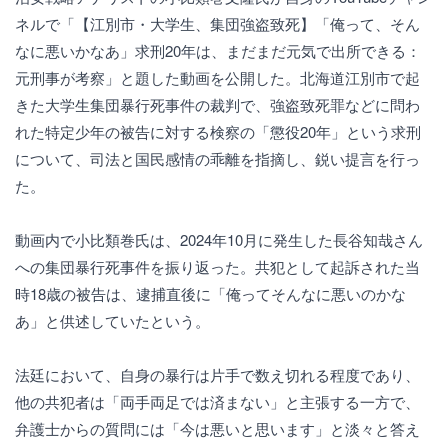
ネルで「【江別市・大学生、集団強盗致死】「俺って、そん
なに悪いかなあ」求刑20年は、まだまだ元気で出所できる：
元刑事が考察」と題した動画を公開した。北海道江別市で起
きた大学生集団暴行死事件の裁判で、強盗致死罪などに問わ
れた特定少年の被告に対する検察の「懲役20年」という求刑
について、司法と国民感情の乖離を指摘し、鋭い提言を行っ
た。
動画内で小比類巻氏は、2024年10月に発生した長谷知哉さん
への集団暴行死事件を振り返った。共犯として起訴された当
時18歳の被告は、逮捕直後に「俺ってそんなに悪いのかな
あ」と供述していたという。
法廷において、自身の暴行は片手で数え切れる程度であり、
他の共犯者は「両手両足では済まない」と主張する一方で、
弁護士からの質問には「今は悪いと思います」と淡々と答え