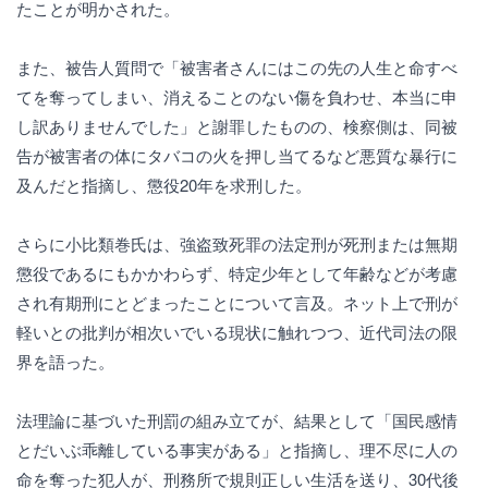
たことが明かされた。
また、被告人質問で「被害者さんにはこの先の人生と命すべ
てを奪ってしまい、消えることのない傷を負わせ、本当に申
し訳ありませんでした」と謝罪したものの、検察側は、同被
告が被害者の体にタバコの火を押し当てるなど悪質な暴行に
及んだと指摘し、懲役20年を求刑した。
さらに小比類巻氏は、強盗致死罪の法定刑が死刑または無期
懲役であるにもかかわらず、特定少年として年齢などが考慮
され有期刑にとどまったことについて言及。ネット上で刑が
軽いとの批判が相次いでいる現状に触れつつ、近代司法の限
界を語った。
法理論に基づいた刑罰の組み立てが、結果として「国民感情
とだいぶ乖離している事実がある」と指摘し、理不尽に人の
命を奪った犯人が、刑務所で規則正しい生活を送り、30代後