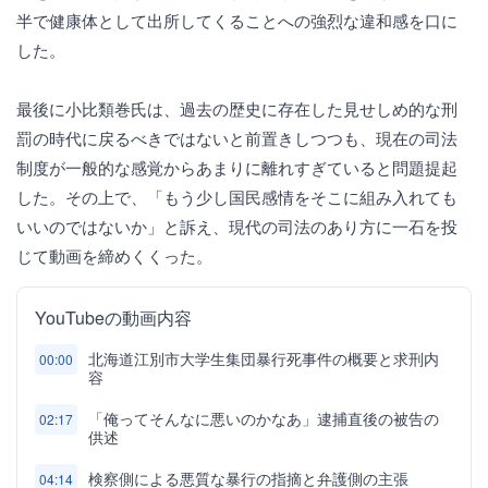
半で健康体として出所してくることへの強烈な違和感を口に
した。
最後に小比類巻氏は、過去の歴史に存在した見せしめ的な刑
罰の時代に戻るべきではないと前置きしつつも、現在の司法
制度が一般的な感覚からあまりに離れすぎていると問題提起
した。その上で、「もう少し国民感情をそこに組み入れても
いいのではないか」と訴え、現代の司法のあり方に一石を投
じて動画を締めくくった。
YouTubeの動画内容
北海道江別市大学生集団暴行死事件の概要と求刑内
00:00
容
「俺ってそんなに悪いのかなあ」逮捕直後の被告の
02:17
供述
検察側による悪質な暴行の指摘と弁護側の主張
04:14