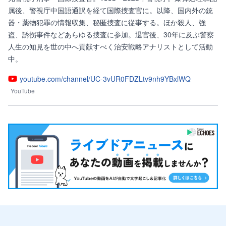
属後、警視庁中国語通訳を経て国際捜査官に。以降、国内外の銃
器・薬物犯罪の情報収集、秘匿捜査に従事する。ほか殺人、強
盗、誘拐事件などあらゆる捜査に参加。退官後、30年に及ぶ警察
人生の知見を世の中へ貢献すべく治安戦略アナリストとして活動
中。
youtube.com/channel/UC-3vUR0FDZLtv9nh9YBxlWQ
YouTube