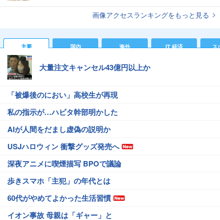
画像アクセスランキングをもっと見る
主要
国内
海外
IT 経済
ス
大量注文キャンセル43億円以上か
「被爆後のにおい」高校生が再現
私の指示が…ハビタ幹部明かした
AIが人間をだまし虚偽の説明か
USJハロウィン 衝撃グッズ発売へ
深夜アニメに喫煙描写 BPOで議論
歩きスマホ「主犯」の年代とは
60代がやめてよかった生活習慣
イオン事故 母親は「ギャー」と