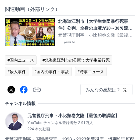
関連動画（外部リンク）
北海道江別市【大学生集団暴行死事
件】公判。全身の血液が20～30％流出
し死亡、地裁は強盗致死を認定。元刑
元警視庁刑事・小比類巻文隆【最後の
事が解説
取調室】
youtu.be
#国内ニュース
#北海道江別市の公園で大学生暴行死
#殺人事件
#国内の事件・事故
#時事ニュース
みんなの感想は？
チャンネル情報
元警視庁刑事・小比類巻文隆【最後の取調室】
YouTube チャンネル登録者数 2.91万人
224 本の動画
元警視庁刑事・国際捜査官。1993～2023年警視庁。爆弾処理班配