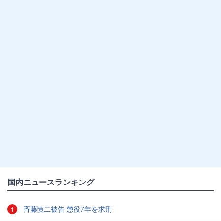
国内ニュースランキング
斉藤慎二被告 懲役7年を求刑
1