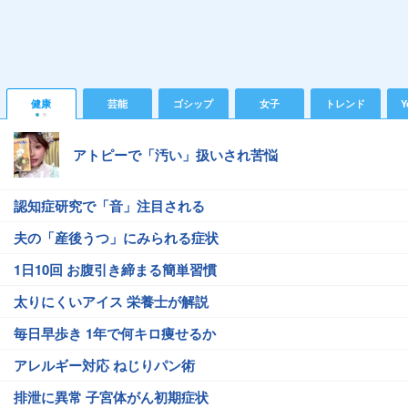
健康
芸能
ゴシップ
女子
トレンド
Y
アトピーで「汚い」扱いされ苦悩
認知症研究で「音」注目される
夫の「産後うつ」にみられる症状
1日10回 お腹引き締まる簡単習慣
太りにくいアイス 栄養士が解説
毎日早歩き 1年で何キロ痩せるか
アレルギー対応 ねじりパン術
排泄に異常 子宮体がん初期症状