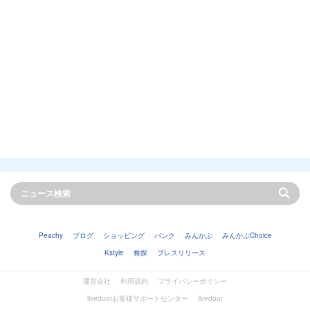
Peachy
ブログ
ショッピング
バンク
みんかぶ
みんかぶChoice
Kstyle
株探
プレスリリース
運営会社
利用規約
プライバシーポリシー
livedoorお客様サポートセンター
livedoor