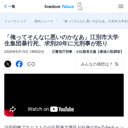
一覧
>
>
「俺ってそんなに悪いのかなあ」江別市大学生
ニューストップ
国内ニュース
「俺ってそんなに悪いのかなあ」江別市大学
生集団暴行死、求刑20年に元刑事が怒り
2026年6月15日 18時22分
元警視庁刑事・小比類巻文隆【最後の取調室】
みんなの感想は？
治安戦略アナリストの小比類巻文隆氏が自身のYouTubeチャン