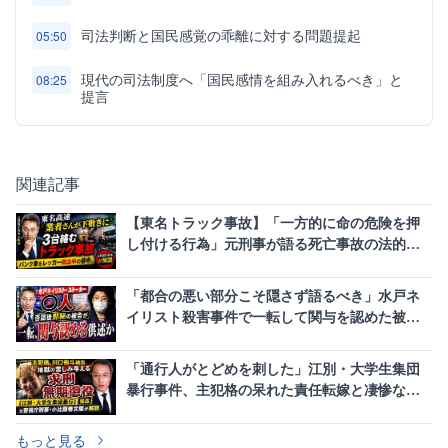
司法判断と国民感覚の乖離に対する問題提起
05:50
現代の司法制度へ「国民感情を組み入れるべき」と
08:25
提言
関連記事
【東名トラック事故】「一方的に命の危険を押
し付ける行為」元刑事が語る死亡事故の法的責
任と「ながら運転」の恐怖
「都合の悪い部分こそ隠さず語るべき」水戸ネ
イリスト殺害事件で一転して関与を認めた被告
の法廷戦略はおかしい
「通行人がとどめを刺した」江別・大学生集団
暴行事件、主犯格の呆れた責任転嫁と凄惨なリ
ンチの現実
もっと見る