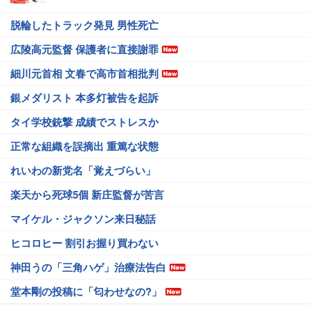
脱輪したトラック発見 男性死亡
広陵高元監督 保護者に直接謝罪
細川元首相 文春で高市首相批判
銀メダリスト 本多灯被告を起訴
タイ学校銃撃 成績でストレスか
正常な組織を誤摘出 重篤な状態
れいわの新党名「覚えづらい」
楽天から死球5個 新庄監督が苦言
マイケル・ジャクソン来日秘話
ヒコロヒー 割引お握り買わない
神田うの「三角ハゲ」治療法告白
堂本剛の投稿に「匂わせなの?」