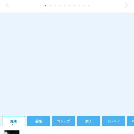
健康
芸能
ゴシップ
女子
トレンド
Y