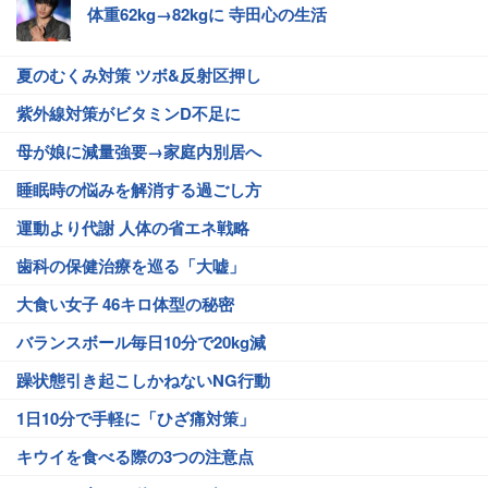
体重62kg→82kgに 寺田心の生活
夏のむくみ対策 ツボ&反射区押し
紫外線対策がビタミンD不足に
母が娘に減量強要→家庭内別居へ
睡眠時の悩みを解消する過ごし方
運動より代謝 人体の省エネ戦略
歯科の保健治療を巡る「大嘘」
大食い女子 46キロ体型の秘密
バランスボール毎日10分で20kg減
躁状態引き起こしかねないNG行動
1日10分で手軽に「ひざ痛対策」
キウイを食べる際の3つの注意点