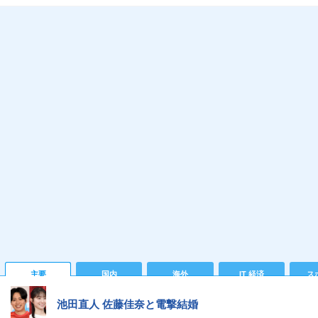
主要
国内
海外
IT 経済
ス
池田直人 佐藤佳奈と電撃結婚