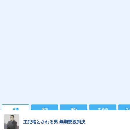
主要
国内
海外
IT 経済
ス
主犯格とされる男 無期懲役判決