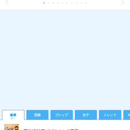
健康
芸能
ゴシップ
女子
トレンド
Y