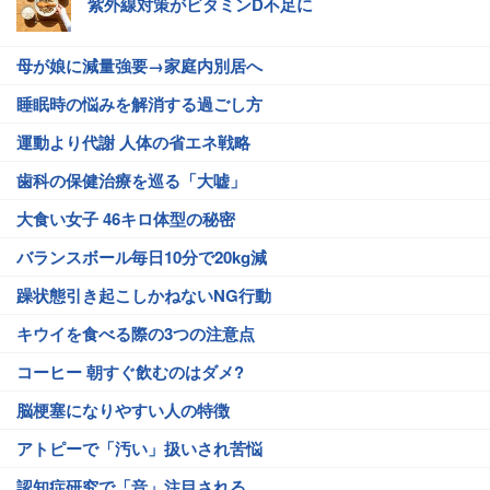
紫外線対策がビタミンD不足に
母が娘に減量強要→家庭内別居へ
睡眠時の悩みを解消する過ごし方
運動より代謝 人体の省エネ戦略
歯科の保健治療を巡る「大嘘」
大食い女子 46キロ体型の秘密
バランスボール毎日10分で20kg減
躁状態引き起こしかねないNG行動
キウイを食べる際の3つの注意点
コーヒー 朝すぐ飲むのはダメ?
脳梗塞になりやすい人の特徴
アトピーで「汚い」扱いされ苦悩
認知症研究で「音」注目される