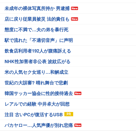
未成年の裸体写真所持か 男逮捕
店に戻り従業員被災 法的責任も
態度に不満で…夫の弟を暴行死
駅で流れた「不適切音声」に声明
飲食店利用者192人が腹痛訴える
NHK性加害者非公表 波紋広がる
米の人気セク女巡り…和解成立
世紀の大誤審? 晴れ舞台で悲劇
韓国サッカー協会に性的接待過去
レアルでの経験 中井卓大が回想
注目 古いPCが復活するUSB
バカヤロー…人気声優が別れ悲痛