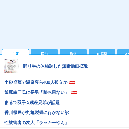
主要
国内
海外
IT 経済
ス
踊り手の体強調した無断動画拡散
土砂崩落で温泉客ら400人孤立か
飯塚幸三氏に長男「勝ち目ない」
まるで双子 2歳差兄弟が話題
香川県民が丸亀製麺に行かない訳
性被害者の友人「ラッキーやん」