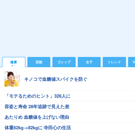
健康
芸能
ゴシップ
女子
トレンド
Y
キノコで血糖値スパイクを防ぐ
「モテるためのヒント」326人に
容姿と寿命 28年追跡で見えた差
あたりめ 血糖値を上げない理由
体重62kg→82kgに 寺田心の生活