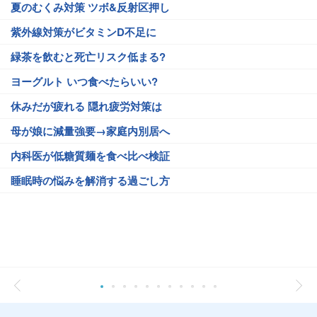
夏のむくみ対策 ツボ&反射区押し
紫外線対策がビタミンD不足に
緑茶を飲むと死亡リスク低まる?
ヨーグルト いつ食べたらいい?
休みだが疲れる 隠れ疲労対策は
母が娘に減量強要→家庭内別居へ
内科医が低糖質麺を食べ比べ検証
睡眠時の悩みを解消する過ごし方