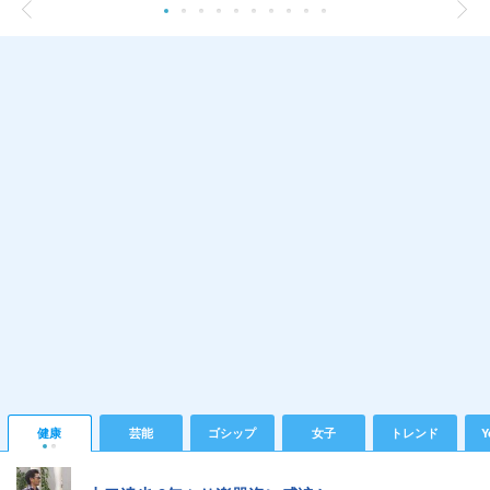
健康
芸能
ゴシップ
女子
トレンド
Y