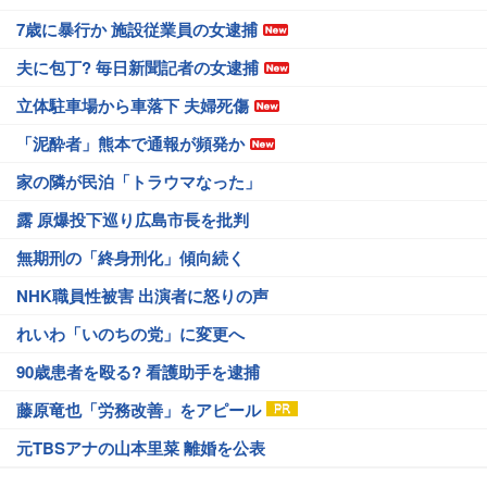
7歳に暴行か 施設従業員の女逮捕
夫に包丁? 毎日新聞記者の女逮捕
立体駐車場から車落下 夫婦死傷
「泥酔者」熊本で通報が頻発か
家の隣が民泊「トラウマなった」
露 原爆投下巡り広島市長を批判
無期刑の「終身刑化」傾向続く
NHK職員性被害 出演者に怒りの声
れいわ「いのちの党」に変更へ
90歳患者を殴る? 看護助手を逮捕
藤原竜也「労務改善」をアピール
元TBSアナの山本里菜 離婚を公表