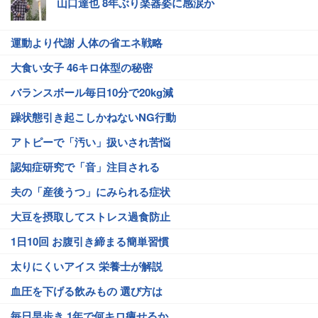
山口達也 8年ぶり楽器姿に感涙か
運動より代謝 人体の省エネ戦略
大食い女子 46キロ体型の秘密
バランスボール毎日10分で20kg減
躁状態引き起こしかねないNG行動
アトピーで「汚い」扱いされ苦悩
認知症研究で「音」注目される
夫の「産後うつ」にみられる症状
大豆を摂取してストレス過食防止
1日10回 お腹引き締まる簡単習慣
太りにくいアイス 栄養士が解説
血圧を下げる飲みもの 選び方は
毎日早歩き 1年で何キロ痩せるか