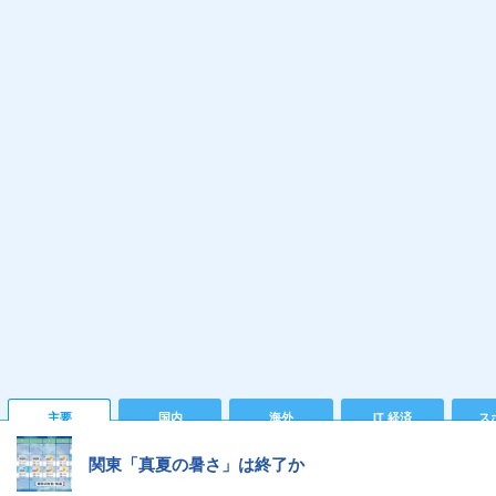
主要
国内
海外
IT 経済
ス
関東「真夏の暑さ」は終了か