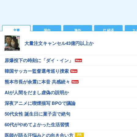
主要
国内
海外
IT 経済
ス
大量注文キャンセル43億円以上か
原爆投下の時刻に「ダイ・イン」
韓国サッカー監督選考巡り捜索
熊本市長が余震に本音 共感続々
AIが人間をだまし虚偽の説明か
深夜アニメに喫煙描写 BPOで議論
50代女性 誕生日に菓子店で絶句
60代がやめてよかった生活習慣
医師が語る汗悩みとの向き合い方