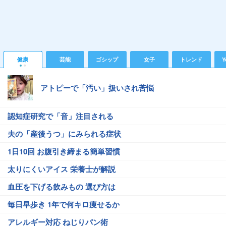
健康
芸能
ゴシップ
女子
トレンド
Y
アトピーで「汚い」扱いされ苦悩
認知症研究で「音」注目される
夫の「産後うつ」にみられる症状
1日10回 お腹引き締まる簡単習慣
太りにくいアイス 栄養士が解説
血圧を下げる飲みもの 選び方は
毎日早歩き 1年で何キロ痩せるか
アレルギー対応 ねじりパン術