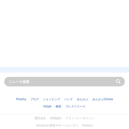
Peachy
ブログ
ショッピング
バンク
みんかぶ
みんかぶChoice
Kstyle
株探
プレスリリース
運営会社
利用規約
プライバシーポリシー
livedoorお客様サポートセンター
livedoor