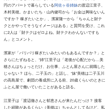
円のアパートで暮らしている
阿佐ヶ谷姉妹
の渡辺江里子、
木村美穂。かまいたち・山内健司から「お金は興味ないん
ですか？ 稼ぎたいとか」、濱家隆一から「ちゃんと財テ
クとかやってそうなイメージはある」と質問を受け、これ
に2人は「財テクはゼロよね。財テクわかんないですも
ん」とコメント。
濱家が「バリバリ稼ぎたいみたいのもあるんですか？」と
さらにたずねると、“姉”江里子は「老後が心配だから…美
穂さんはちょっとだけ、お仕事、ふとん屋さんに就職した
じゃない？ ほら、二子玉の」と話し、“妹”美穂は二子玉川
の高島屋で、劇団の養成所に入る前、20歳くらいのときに
ふとん屋で働いていたことがあると語る。
江里子は「渡辺徹さんと郁恵さんが来たんだっけ？ 接客
した経験があるくらい（美穂は）ちゃんとしてるけど、私