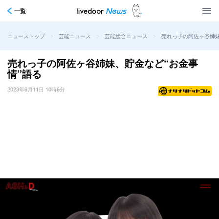
一覧
>
>
>
売れっ子の阿佐ヶ谷姉妹
ニューストップ
芸能ニュース
芸能総合ニュース
売れっ子の阿佐ヶ谷姉妹、貯金など“お金事
情”語る
2023年6月11日 10時6分