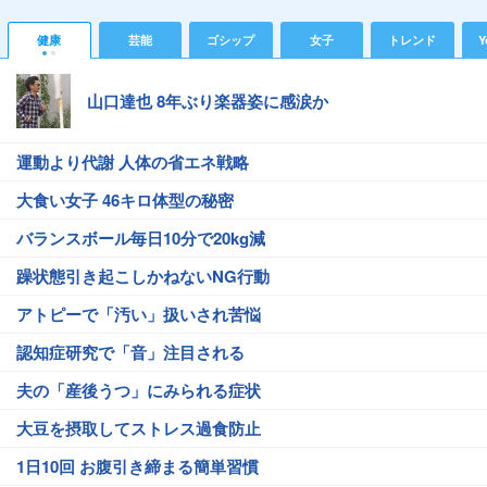
健康
芸能
ゴシップ
女子
トレンド
Y
山口達也 8年ぶり楽器姿に感涙か
運動より代謝 人体の省エネ戦略
大食い女子 46キロ体型の秘密
バランスボール毎日10分で20kg減
躁状態引き起こしかねないNG行動
アトピーで「汚い」扱いされ苦悩
認知症研究で「音」注目される
夫の「産後うつ」にみられる症状
大豆を摂取してストレス過食防止
1日10回 お腹引き締まる簡単習慣