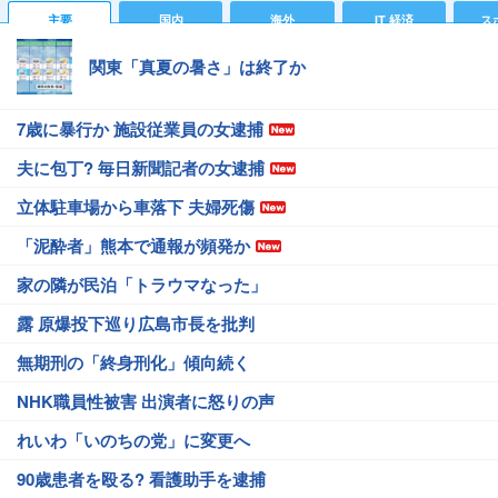
主要
国内
海外
IT 経済
ス
関東「真夏の暑さ」は終了か
7歳に暴行か 施設従業員の女逮捕
夫に包丁? 毎日新聞記者の女逮捕
立体駐車場から車落下 夫婦死傷
「泥酔者」熊本で通報が頻発か
家の隣が民泊「トラウマなった」
露 原爆投下巡り広島市長を批判
無期刑の「終身刑化」傾向続く
NHK職員性被害 出演者に怒りの声
れいわ「いのちの党」に変更へ
90歳患者を殴る? 看護助手を逮捕