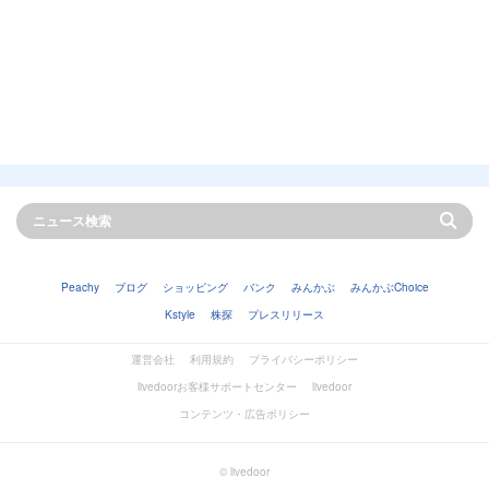
Peachy
ブログ
ショッピング
バンク
みんかぶ
みんかぶChoice
Kstyle
株探
プレスリリース
運営会社
利用規約
プライバシーポリシー
livedoorお客様サポートセンター
livedoor
コンテンツ・広告ポリシー
© livedoor